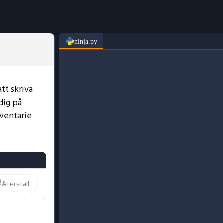
ninja.py
tt skriva
 dig på
nventarie
Återställ