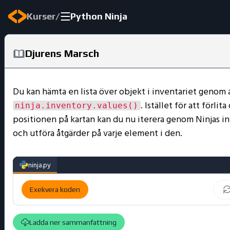
/
Kurser
Python Ninja
Djurens Marsch
Du kan hämta en lista över objekt i inventariet genom a
. Istället för att förlita
ninja.inventory.values()
positionen på kartan kan du nu iterera genom Ninjas i
och utföra åtgärder på varje element i den.
ninja.py
Exekvera koden
Ladda ner sammanfattning