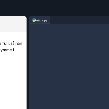
ninja.py
 full, så han
trymme i