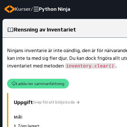
/
Kurser
Python Ninja
Rensning av Inventariet
Ninjans inventarie är inte oändlig, den är för närvarande
kan inte ta med sig fler djur. Du kan dock frigöra allt u
inventariet med metoden
.
inventory.clear()
Ladda ner sammanfattning
Svep för att börja koda
Uppgift