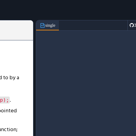
З
single
d to by a
.
p);
pointed
unction;