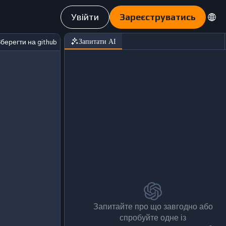
Увійти
Зареєструватись
берегти на github
Запитати АІ
Запитайте про що завгодно або
спробуйте одне із