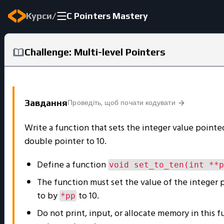
/
Курси
C Pointers Mastery
Challenge: Multi-level Pointers
Проведіть, щоб почати кодувати
Завдання
Write a function that sets the integer value pointe
double pointer to 10.
Define a function
void set_to_ten(int **p
The function must set the value of the integer 
to by
to 10.
*pp
Do not print, input, or allocate memory in this f