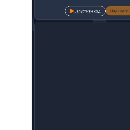
Надіслати
Запустити код