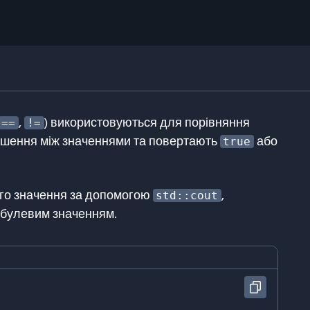
,
) використовуються для порівняння
==
!=
ошення між значеннями та повертають
або
true
го значення за допомогою
,
std::cout
 булевим значенням.