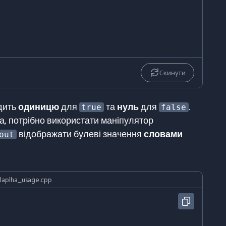
Скинути
дить
одиницю
для
та
нуль
для
.
true
false
а, потрібно використати маніпулятор
відображати булеві значення
словами
out
aplha_usage.cpp