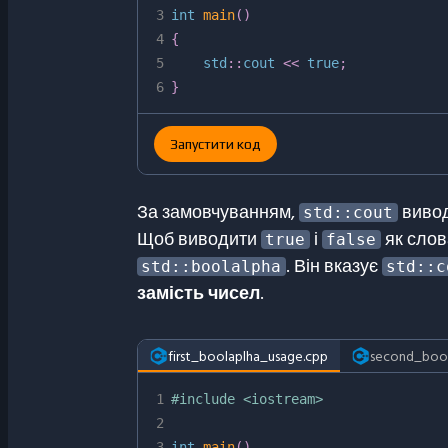
3
int
main
(
)
4
{
5
    std
::
cout 
<<
true
;
6
}
Запустити код
За замовчуванням,
виво
std::cout
Щоб виводити
і
як слов
true
false
. Він вказує
std::boolalpha
std::c
замість чисел
.
first_boolaplha_usage.cpp
second_bool
1
#
include
<iostream>
2
3
int
main
(
)