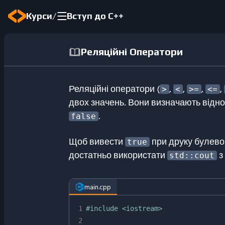
/
Курси
Вступ до C++
Реляційні Оператори
Реляційні оператори (
,
,
,
,
>
<
>=
<=
двох значень. Вони визначають відн
.
false
Щоб вивести
при друку булево
true
достатньо використати
з
std::cout
main.cpp
1
#
include
<iostream>
2