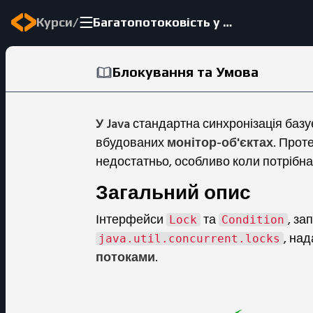
/
Курси
Багатопотоковість у Java
Блокування та Умова
У Java
стандартна синхронізація базу
вбудованих
монітор-об'єктах
. Прот
недостатньо, особливо коли потрібна 
Загальний опис
Інтерфейси
та
, за
Lock
Condition
, на
java.util.concurrent.locks
потоками
.