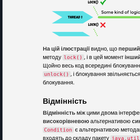
На цій ілюстрації
видно, що
перший 
методу
, і в цей момент
інший
lock()
Щойно весь код всередині блокуванн
, і блокування звільняєтьс
unlock()
блокування.
Відмінність
Відмінність
між цими двома інтерфей
високорівневою
альтернативою
си
є альтернативою метод
Condition
входять до складу пакету
java.util