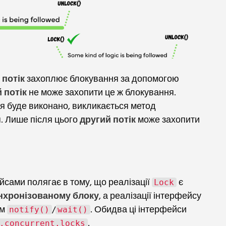
потік
захоплює блокування за допомогою
 потік
не може захопити це ж блокування.
я буде виконано, викликається метод
я. Лише після цього
другий потік
може захопити
сами полягає в тому, що реалізації
є
Lock
нхронізованому блоку
, а реалізації інтерфейсу
ам
/
. Обидва ці інтерфейси
notify()
wait()
.
.concurrent.locks