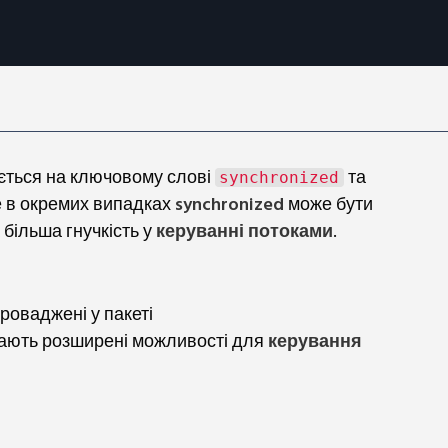
ється на ключовому слові
та
synchronized
е в окремих випадках
synchronized
може бути
більша гнучкість у
керуванні потоками
.
проваджені у пакеті
дають розширені можливості для
керування