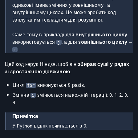
однакові імена змінних у зовнішньому та
внутрішньому циклах. Це може зробити код
заплутаним і складним для розуміння.
Саме тому в прикладі для
внутрішнього циклу
використовується
, а для
зовнішнього циклу
—
j
.
i
Цей код керує Ніндзя, щоб він
збирав суші у рядах
зі зростаючою довжиною
.
Цикл
виконується 5 разів;
for
Змінна
змінюється на кожній ітерації: 0, 1, 2, 3,
i
4.
Примітка
У Python відлік починається з 0.