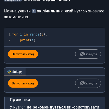
Можна уявити
як лічильник
, який Python оновлює
i
автоматично.
1
for
 i 
in
range
(
3
)
:
2
print
(
i
)
Запустити код
Скинути
ninja.py
Запустити код
Скинути
Примітка
У Python
не рекомендується
використовувати