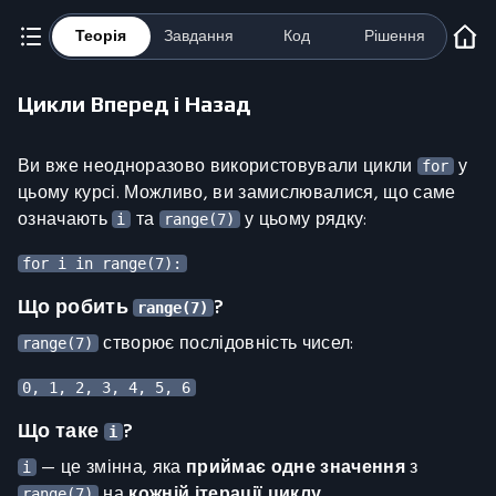
Теорія
Завдання
Код
Рішення
Цикли Вперед і Назад
Ви вже неодноразово використовували цикли
у
for
цьому курсі. Можливо, ви замислювалися, що саме
означають
та
у цьому рядку:
i
range(7)
Що робить
?
range(7)
створює послідовність чисел:
range(7)
Що таке
?
i
— це змінна, яка
приймає одне значення
з
i
на
кожній ітерації циклу
.
range(7)