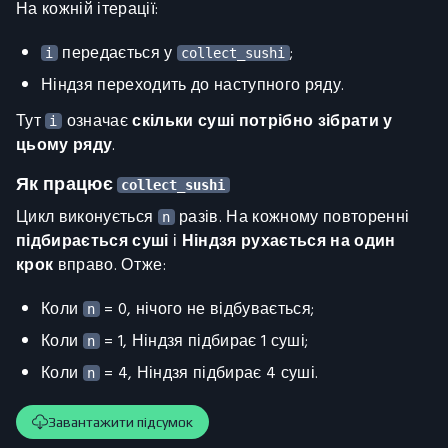
На кожній ітерації:
передається у
;
i
collect_sushi
Ніндзя переходить до наступного ряду.
Тут
означає
скільки суші потрібно зібрати у
i
цьому ряду
.
Як працює
collect_sushi
Цикл виконується
разів. На кожному повторенні
n
підбирається суші
і
Ніндзя рухається на один
крок
вправо. Отже:
Коли
= 0, нічого не відбувається;
n
Коли
= 1, Ніндзя підбирає 1 суші;
n
Коли
= 4, Ніндзя підбирає 4 суші.
n
Завантажити підсумок