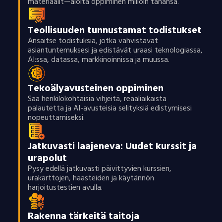
materiaalit—aloita oppiminen milloin tahansa.
Teollisuuden tunnustamat todistukset
Ansaitse todistuksia, jotka vahvistavat
asiantuntemuksesi ja edistävät uraasi teknologiassa,
AI:ssa, datassa, markkinoinnissa ja muussa.
Tekoälyavusteinen oppiminen
Saa henkilökohtaisia vihjeitä, reaaliaikaista
palautetta ja AI-avusteisia selityksiä edistymisesi
nopeuttamiseksi.
Jatkuvasti laajeneva: Uudet kurssit ja
urapolut
Pysy edellä jatkuvasti päivittyvien kurssien,
urakarttojen, haasteiden ja käytännön
harjoitustestien avulla.
Rakenna tärkeitä taitoja