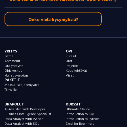
Onko vielä kysymyksiä?
YRITYS
OPI
Tietoa
Kurssit
Arvostelut
Urat
Ota yhteyttä
Projektit
Ohjekeskus
Kooditehtävät
Huijausvaroitus
Visat
PAKETIT
Maksulliset jäsenyydet
Tiimeille
URAPOLUT
KURSSIT
AI-Assisted Web Developer
Ultimate Claude
Business Intelligence Specialist
Introduction to SQL
Data Analyst with Python
Introduction to Python
Data Analyst with SQL
Excel for Beginners