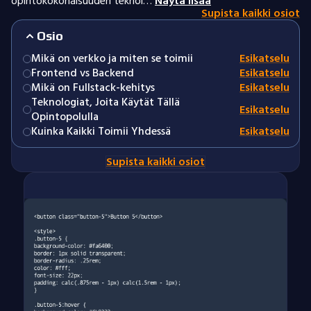
opintokokonaisuuden teknol…
Näytä lisää
Supista kaikki osiot
Osio
Mikä on verkko ja miten se toimii
Esikatselu
Frontend vs Backend
Esikatselu
Mikä on Fullstack-kehitys
Esikatselu
Teknologiat, Joita Käytät Tällä
Esikatselu
Opintopolulla
Kuinka Kaikki Toimii Yhdessä
Esikatselu
Supista kaikki osiot