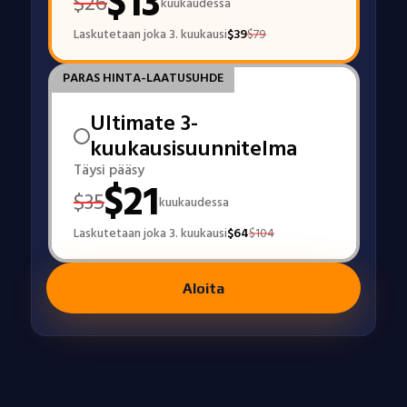
$
13
$
26
kuukaudessa
Laskutetaan joka 3. kuukausi
$
39
$
79
PARAS HINTA-LAATUSUHDE
Ultimate 3-
kuukausisuunnitelma
Täysi pääsy
$
21
$
35
kuukaudessa
Laskutetaan joka 3. kuukausi
$
64
$
104
Aloita