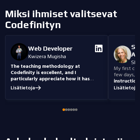
Miksi ihmiset valitsevat
Codefinityn
Se
Web Developer
An
Kwizera Mugisha
She
The teaching methodology at
My first cour
Codefinity is excellent, and I
few days, "n
particularly appreciate how it has
instruction
prepared me to handle real-world
understand
Lisätietoja
Lisätietoja
coding problems.
Currently, I am delving
you get the 
into Node.js and eagerly anticipate building
style that i
full-stack projects that integrate all the
knowledge I have gained.