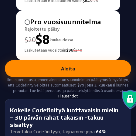
Laskutetaan 6 kuukauden välein
$
84
$
126
Pro vuosisuunnitelma
Rajoitettu pääsy
$
8
$
20
kuukaudessa
Laskutetaan vuosittain
$
96
$
240
Aloita
Ilman peruutusta, ennen alennetun suunnitelman päättymistä, hyväksyn,
että Codefinity veloittaa automaattisesti
$
79
joka 3. kuukausi
kunnes
peruutan. Lue lisää peruutus- ja palautuskäytännöistä osoitteessa
Tilausehdot
.
Kokeile Codefinityä luottavaisin mielin
– 30 päivän rahat takaisin -takuu
sisältyy
Tervetuloa Codefinityyn, tarjoamme jopa
64%