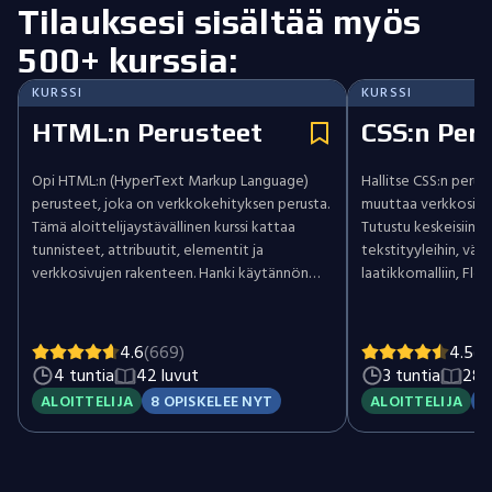
Tilauksesi sisältää myös
500+ kurssia:
KURSSI
KURSSI
HTML:n Perusteet
CSS:n Per
Opi HTML:n (HyperText Markup Language)
Hallitse CSS:n perust
perusteet, joka on verkkokehityksen perusta.
muuttaa verkkosivuj
Tämä aloittelijaystävällinen kurssi kattaa
Tutustu keskeisiin kä
tunnisteet, attribuutit, elementit ja
tekstityyleihin, värei
verkkosivujen rakenteen. Hanki käytännön
laatikkomalliin, Flexb
taitoja otsikoiden, kappaleiden, listojen,
tehosteisiin. Kehitä 
kuvien, linkkien, lomakkeiden ja taulukoiden
houkuttelevia ja hyv
luomisessa. Tutustu parhaisiin käytäntöihin,
verkkosivuja.
4.6
(669)
4.5
(1
optimointiin ja verkkosivustojen
4 tuntia
42 luvut
3 tuntia
28 
saavutettavuuteen. Aloita verkkokehityksen
ALOITTELIJA
8 OPISKELEE NYT
ALOITTELIJA
3
matkasi HTML:n avulla.