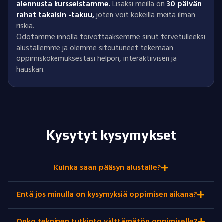
alennusta kursseistamme.
Lisäksi meillä on
30 päivän
rahat takaisin -takuu
,
joten voit kokeilla meitä ilman
riskiä.
Odotamme innolla toivottaaksemme sinut tervetulleeksi
alustallemme ja olemme sitoutuneet tekemään
oppimiskokemuksestasi helpon, interaktiivisen ja
hauskan.
Kysytyt kysymykset
Kuinka saan pääsyn alustalle?
Entä jos minulla on kysymyksiä oppimisen aikana?
Onko tekninen tutkinto välttämätön oppimiselle?