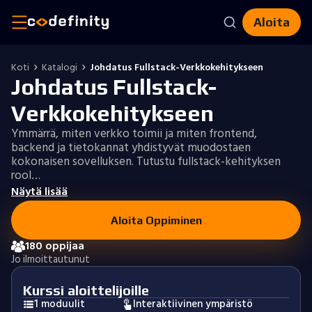
Aloita
Koti
Katalogi
Johdatus Fullstack-Verkkokehitykseen
Johdatus Fullstack-
Verkkokehitykseen
Ymmärrä, miten verkko toimii ja miten frontend,
backend ja tietokannat yhdistyvät muodostaen
kokonaisen sovelluksen. Tutustu fullstack-kehityksen
rool…
Näytä lisää
Aloita Oppiminen
180 oppijaa
Jo ilmoittautunut
Kurssi aloittelijoille
1 moduulit
Interaktiivinen ympäristö