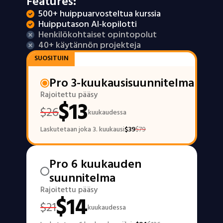
Features:
500+ huippuarvosteltua kurssia
Huipputason AI-kopilotti
Henkilökohtaiset opintopolut
40+ käytännön projekteja
SUOSITUIN
Pro 3-kuukausisuunnitelma
Rajoitettu pääsy
$
13
$
26
kuukaudessa
Laskutetaan joka 3. kuukausi
$
39
$
79
Pro 6 kuukauden
suunnitelma
Rajoitettu pääsy
$
14
$
21
kuukaudessa