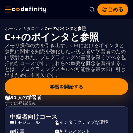
はじめる
ホーム
カタログ
C++のポインタと参照
C++のポインタと参照
メモリ操作の力を引き出す。C++におけるポインタと
参照に関する知識を強化したい初心者や学習者のため
に設計された、プログラミングの基礎を深く学べる包
括的なコースです。これらの重要な概念を習得するこ
とは、プログラミングスキルの可能性を最大限に引き
出すために不可欠です。
学習を開始する
90 人の学習者
すでに登録済み
中級者向けコース
1 モジュール
インタラクティブな環境
12 章
AIアシスタント