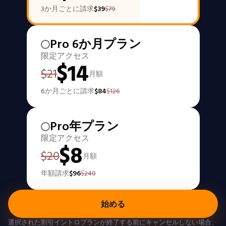
3か月ごとに請求
$
39
$
79
Pro 6か月プラン
限定アクセス
$
14
$
21
月額
6か月ごとに請求
$
84
$
126
Pro年プラン
限定アクセス
$
8
$
20
月額
年額請求
$
96
$
240
始める
選択された割引イントロプランが終了する前にキャンセルしない場合、