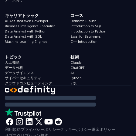
チーム向け
キャリアトラック
コース
AI-Assisted Web Developer
Ultimate Claude
Business Intelligence Specialist
Introduction to SQL
Data Analyst with Python
Introduction to Python
Data Analyst with SQL
Excel for Beginners
Machine Learning Engineer
C++ Introduction
トピック
技術
人工知能
Claude
データ分析
ChatGPT
データサイエンス
AI
サイバーセキュリティ
Python
クラウドコンピューティング
SQL
利用規約
プライバシーポリシー
クッキーポリシー
返金ポリシー
サブスクリプション規約