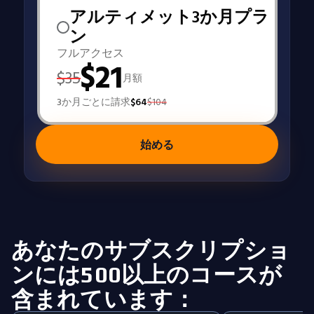
アルティメット3か月プラ
ン
フルアクセス
$
21
$
35
月額
3か月ごとに請求
$
64
$
104
始める
あなたのサブスクリプショ
ンには500以上のコースが
含まれています：