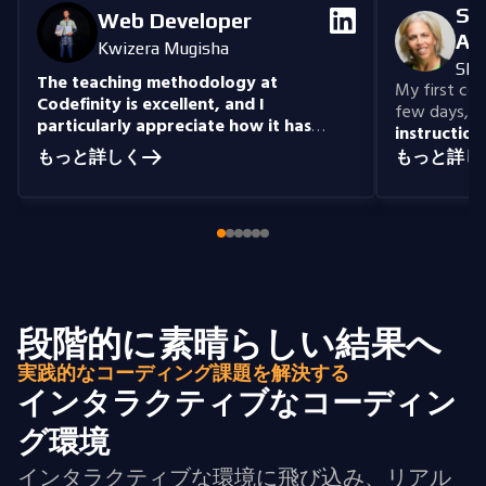
Se
Web Developer
An
Kwizera Mugisha
She
The teaching methodology at
My first cour
Codefinity is excellent, and I
few days, "n
particularly appreciate how it has
instruction
prepared me to handle real-world
understand
もっと詳しく
もっと詳し
coding problems.
Currently, I am delving
you get the 
into Node.js and eagerly anticipate building
style that i
full-stack projects that integrate all the
knowledge I have gained.
段階的に素晴らしい結果へ
実践的なコーディング課題を解決する
インタラクティブなコーディン
グ環境
インタラクティブな環境に飛び込み、リアル