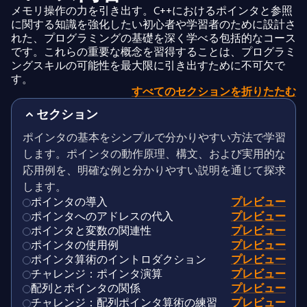
メモリ操作の力を引き出す。C++におけるポインタと参照
に関する知識を強化したい初心者や学習者のために設計さ
れた、プログラミングの基礎を深く学べる包括的なコース
です。これらの重要な概念を習得することは、プログラミ
ングスキルの可能性を最大限に引き出すために不可欠で
す。
すべてのセクションを折りたたむ
セクション
ポインタの基本をシンプルで分かりやすい方法で学習
します。ポインタの動作原理、構文、および実用的な
応用例を、明確な例と分かりやすい説明を通じて探求
します。
ポインタの導入
プレビュー
ポインタへのアドレスの代入
プレビュー
ポインタと変数の関連性
プレビュー
ポインタの使用例
プレビュー
ポインタ算術のイントロダクション
プレビュー
チャレンジ：ポインタ演算
プレビュー
配列とポインタの関係
プレビュー
チャレンジ：配列ポインタ算術の練習
プレビュー