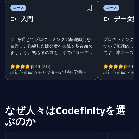
コース
コース
C++入門
C++データ型
C++を通じてプログラミングの基礎原則を
プログラミング言
習得し、熟練した開発者への道を歩み始め
ついて包括的に理
ましょう。初心者の方も、すでにコーディ
です。本コースで
ング経験がある方も、このコースは熟練し
型についてより深
た開発者になるための堅実な基盤を提供
の格納方法につい
4.3
(1215)
4.3
(12
し、ソフトウェア開発やエンジニアリング
24
現在学習中
きます。さらに、
初心者
26
チャプター
初心者
23
チ
分野で幅広いキャリアの扉を開きます。
ても取り扱います
C++を一緒に学びましょう。
なぜ人々はCodefinityを選
ぶのか