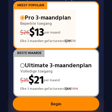
MEEST POPULAIR
Pro 3-maandplan
Beperkte toegang
$
13
$
26
per maand
Elke 3 maanden gefactureerd
$
39
$
79
BESTE WAARDE
Ultimate 3-maandenplan
Volledige toegang
$
21
$
35
per maand
Elke 3 maanden gefactureerd
$
64
$
104
Begin