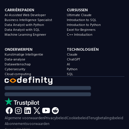
CARRIÈREPADEN
CURSUSSEN
AI-Assisted Web Developer
Ultimate Claude
Business Intelligence Specialist
Introduction to SQL
Data Analyst with Python
Introduction to Python
Data Analyst with SQL
Excel for Beginners
Machine Learning Engineer
C++ Introduction
ONDERWERPEN
TECHNOLOGIEËN
Kunstmatige Intelligentie
Claude
Data-analyse
ChatGPT
Datawetenschap
AI
Cybersecurity
Python
Cloud computing
SQL
Algemene voorwaarden
Privacybeleid
Cookiebeleid
Terugbetalingsbeleid
Abonnementsvoorwaarden