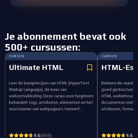
Je abonnement bevat ook
500+ cursussen:
CURSUS
CURSUS
Ultimate HTML
HTML-Ess
Leer de basisprincipes van HTML (HyperText
Beheers de vaardig
Markup Language), de basis van
goed gestructureer
webontwikkeling. Deze cursus voor beginners
HTML-webinhoud te
behandelt tags, attributen, elementen en het
documenten met ta
structureren van webpagina's. Verwerf
attributen, formatte
praktische vaardigheden in het maken van
voeg afbeeldingen, 
koppen, alinea's, lijsten, afbeeldingen, links,
tabellen voor geor
formulieren en tabellen. Ontdek best
formulieren voor ge
practices, optimalisatie en
semantische HTML t
4.6
(669)
4.6
(1