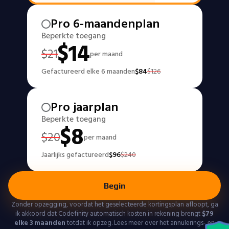
Pro 6-maandenplan
Beperkte toegang
$
14
$
21
per maand
Gefactureerd elke 6 maanden
$
84
$
126
Pro jaarplan
Beperkte toegang
$
8
$
20
per maand
Jaarlijks gefactureerd
$
96
$
240
Begin
Zonder opzegging, voordat het geselecteerde kortingsplan afloopt, ga
ik akkoord dat Codefinity automatisch kosten in rekening brengt
$
79
elke 3 maanden
totdat ik opzeg. Lees meer over het annulerings- en