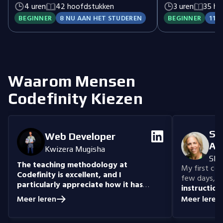
webtoegankelijkheid. Begin je
volledige, toegank
4 uren
42 hoofdstukken
3 uren
35 ho
webontwikkelingsreis met HTML.
BEGINNER
8 NU AAN HET STUDEREN
BEGINNER
11 
Waarom Mensen
Codefinity Kiezen
Se
Web Developer
An
Kwizera Mugisha
She
The teaching methodology at
My first cour
Codefinity is excellent, and I
few days, "n
particularly appreciate how it has
instruction
prepared me to handle real-world
understand
Meer leren
Meer leren
coding problems.
Currently, I am delving
you get the 
into Node.js and eagerly anticipate building
style that i