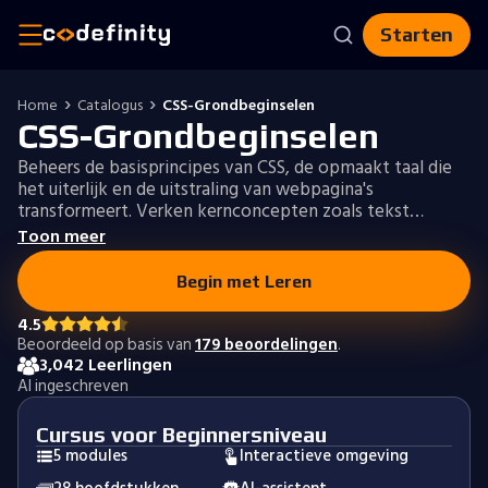
Starten
Home
Catalogus
CSS-Grondbeginselen
CSS-Grondbeginselen
Beheers de basisprincipes van CSS, de opmaakt taal die
het uiterlijk en de uitstraling van webpagina's
transformeert. Verken kernconcepten zoals tekst…
Toon meer
Begin met Leren
4.5
Beoordeeld op basis van
179 beoordelingen
.
3,042 Leerlingen
Al ingeschreven
Cursus voor Beginnersniveau
5 modules
Interactieve omgeving