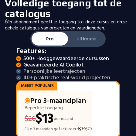
Volledige toegang tot de
catalogus
Één abonnement geeft je toegang tot deze cursus en onze
gehele catalogus van projecten en vaardigheden.
Pro
Ultimate
Features:
500+ Hooggewaardeerde cursussen
Geavanceerde AI Copilot
Persoonlijke leertrajecten
40+ praktische real-world projecten
MEEST POPULAIR
Pro 3-maandplan
Beperkte toegang
$
13
$
26
per maand
Elke 3 maanden gefactureerd
$
39
$
79