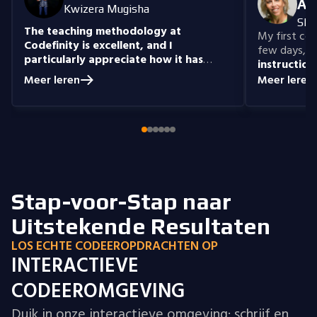
An
Kwizera Mugisha
She
The teaching methodology at
My first cour
Codefinity is excellent, and I
few days, "n
particularly appreciate how it has
instruction
prepared me to handle real-world
understand
Meer leren
Meer leren
coding problems.
Currently, I am delving
you get the 
into Node.js and eagerly anticipate building
style that i
full-stack projects that integrate all the
knowledge I have gained.
Stap-voor-Stap naar
Uitstekende Resultaten
LOS ECHTE CODEEROPDRACHTEN OP
INTERACTIEVE
CODEEROMGEVING
Duik in onze interactieve omgeving: schrijf en