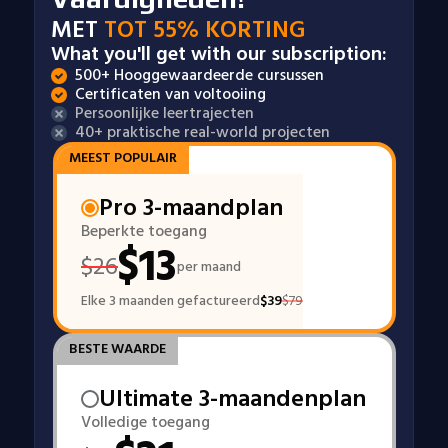
MET
TOT 55% KORTING
What you'll get with our subscription:
500+ Hooggewaardeerde cursussen
Certificaten van voltooiing
Persoonlijke leertrajecten
40+ praktische real-world projecten
MEEST POPULAIR
Pro 3-maandplan
Beperkte toegang
$
13
$
26
per maand
Elke 3 maanden gefactureerd
$
39
$
79
BESTE WAARDE
Ultimate 3-maandenplan
Volledige toegang