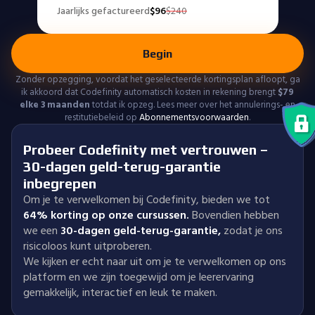
Jaarlijks gefactureerd
$
96
$
240
Begin
Zonder opzegging, voordat het geselecteerde kortingsplan afloopt, ga
ik akkoord dat Codefinity automatisch kosten in rekening brengt
$
79
elke 3 maanden
totdat ik opzeg. Lees meer over het annulerings- en
restitutiebeleid op
Abonnementsvoorwaarden
.
Probeer Codefinity met vertrouwen –
30-dagen geld-terug-garantie
inbegrepen
Om je te verwelkomen bij Codefinity, bieden we tot
64% korting op onze cursussen.
Bovendien hebben
we een
30-dagen geld-terug-garantie
,
zodat je ons
risicoloos kunt uitproberen.
We kijken er echt naar uit om je te verwelkomen op ons
platform en we zijn toegewijd om je leerervaring
gemakkelijk, interactief en leuk te maken.