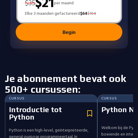
$
21
$
35
per maand
Elke 3 maanden gefactureerd
$
64
$
104
Begin
Je abonnement bevat ook
500+ cursussen:
CURSUS
CURSUS
Introductie tot
Python Ni
Python
Welkom bij de Pytho
Python is een high-level, geïnterpreteerde,
boeiende en interac
general-purpose programmeertaal. In