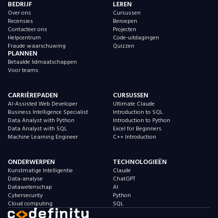
BEDRIJF
LEREN
Over ons
Cursussen
Recensies
Beroepen
Contacteer ons
Projecten
Helpcentrum
Code-uitdagingen
Fraude waarschuwing
Quizzen
PLANNEN
Betaalde lidmaatschappen
Voor teams
CARRIÈREPADEN
CURSUSSEN
AI-Assisted Web Developer
Ultimate Claude
Business Intelligence Specialist
Introduction to SQL
Data Analyst with Python
Introduction to Python
Data Analyst with SQL
Excel for Beginners
Machine Learning Engineer
C++ Introduction
ONDERWERPEN
TECHNOLOGIEËN
Kunstmatige Intelligentie
Claude
Data-analyse
ChatGPT
Datawetenschap
AI
Cybersecurity
Python
Cloud computing
SQL