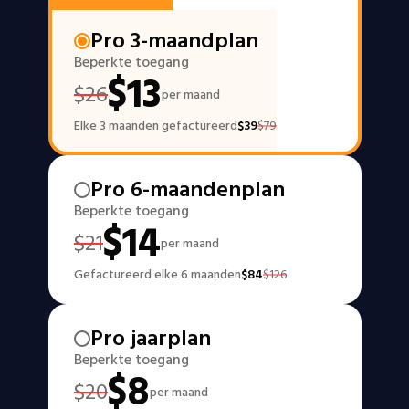
Pro 3-maandplan
Beperkte toegang
$
13
$
26
per maand
Elke 3 maanden gefactureerd
$
39
$
79
Pro 6-maandenplan
Beperkte toegang
$
14
$
21
per maand
Gefactureerd elke 6 maanden
$
84
$
126
Pro jaarplan
Beperkte toegang
$
8
$
20
per maand