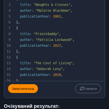
3
title
:
"Noughts & Crosses"
,
4
author
:
"Malorie Blackman"
,
5
publicationYear
:
2001
,
6
}
,
7
{
8
title
:
"Priestdaddy"
,
9
author
:
"Patricia Lockwood"
,
10
publicationYear
:
2017
,
11
}
,
12
{
13
title
:
"The Cost of Living"
,
14
author
:
"Deborah Levy"
,
15
publicationYear
:
2018
,
16
}
,
17
]
;
Запустити код
Скинути
18
19
// Sort by `title` in ascending order
20
const
 sortedByTitleAscending 
=
Очікуваний результат: