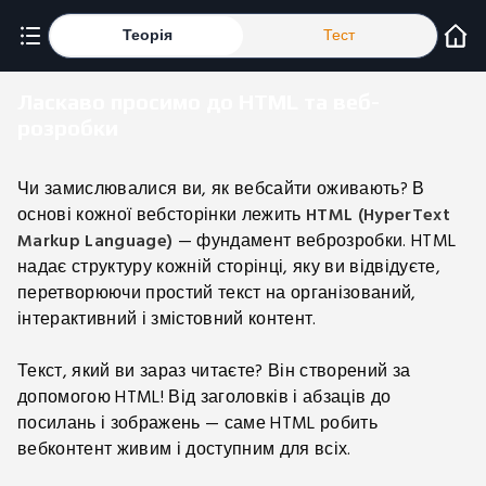
Теорія
Тест
Ласкаво просимо до HTML та веб-
розробки
Чи замислювалися ви, як вебсайти оживають? В
основі кожної вебсторінки лежить
HTML (HyperText
Markup Language)
— фундамент веброзробки. HTML
надає структуру кожній сторінці, яку ви відвідуєте,
перетворюючи простий текст на організований,
інтерактивний і змістовний контент.
Текст, який ви зараз читаєте? Він створений за
допомогою HTML! Від заголовків і абзаців до
посилань і зображень — саме HTML робить
вебконтент живим і доступним для всіх.