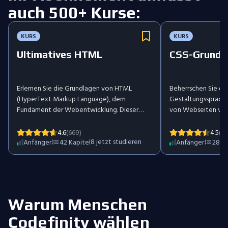
auch 500+ Kurse:
KURS
KURS
Ultimatives HTML
CSS-Grundl
Erlernen Sie die Grundlagen von HTML
Beherrschen Sie di
(HyperText Markup Language), dem
Gestaltungssprache,
Fundament der Webentwicklung. Dieser
von Webseiten verä
einsteigerfreundliche Kurs behandelt Tags,
zentrale Konzepte 
Attribute, Elemente und die Strukturierung
Abstände, das Box
4.6
(669)
4.5
(17
von Webseiten. Erwerben Sie praktische
8
jetzt studieren
dekorative Effekte.
Anfänger
42
Kapitel
Anfänger
28
Ka
Fähigkeiten im Erstellen von Überschriften,
Fähigkeiten, um op
Absätzen, Listen, Bildern, Links, Formularen
gut strukturierte W
und Tabellen. Entdecken Sie Best Practices,
Optimierung und Webzugänglichkeit.
Beginnen Sie Ihre Webentwicklungsreise mit
Warum Menschen
HTML.
Codefinity wählen