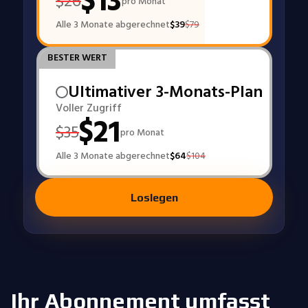
$
13
$
26
pro Monat
Alle 3 Monate abgerechnet
$
39
$
79
BESTER WERT
Ultimativer 3-Monats-Plan
Voller Zugriff
$
21
$
35
pro Monat
Alle 3 Monate abgerechnet
$
64
$
104
Loslegen
Ihr Abonnement umfasst