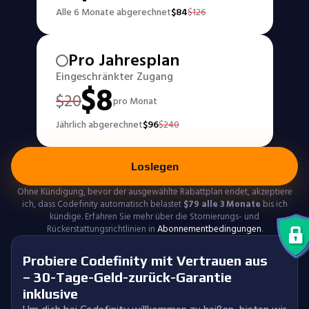
Alle 6 Monate abgerechnet
$
84
$
126
Pro Jahresplan
Eingeschränkter Zugang
$
8
$
20
pro Monat
Jährlich abgerechnet
$
96
$
240
Loslegen
Ohne Kündigung, bevor der ausgewählte Rabattplan endet, akzeptiere
ich, dass Codefinity automatisch belastet
$
79
alle 3 Monate
bis ich
kündige. Erfahren Sie mehr über die Stornierungs- und
Rückerstattungsrichtlinien in
Abonnementbedingungen
.
Probiere Codefinity mit Vertrauen aus
– 30-Tage-Geld-zurück-Garantie
inklusive