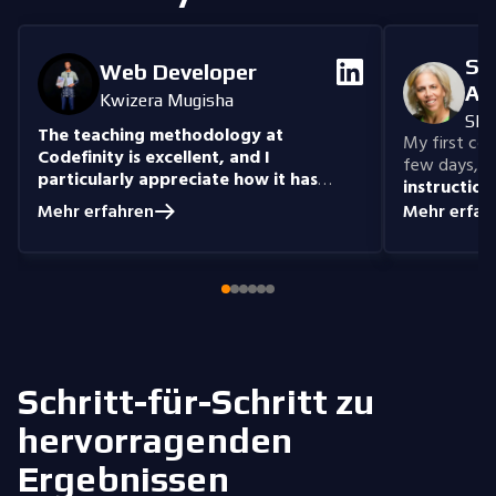
Se
Web Developer
An
Kwizera Mugisha
She
The teaching methodology at
My first cour
Codefinity is excellent, and I
few days, "n
particularly appreciate how it has
instruction
prepared me to handle real-world
understand
Mehr erfahren
Mehr erfah
coding problems.
Currently, I am delving
you get the 
into Node.js and eagerly anticipate building
style that i
full-stack projects that integrate all the
knowledge I have gained.
Schritt-für-Schritt zu
hervorragenden
Ergebnissen