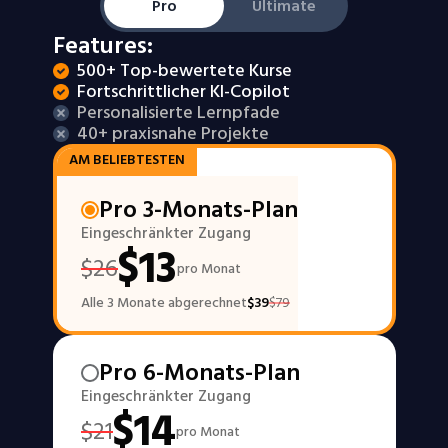
Pro
Ultimate
Features:
500+ Top-bewertete Kurse
Fortschrittlicher KI-Copilot
Personalisierte Lernpfade
40+ praxisnahe Projekte
AM BELIEBTESTEN
Pro 3-Monats-Plan
Eingeschränkter Zugang
$
13
$
26
pro Monat
Alle 3 Monate abgerechnet
$
39
$
79
Pro 6-Monats-Plan
Eingeschränkter Zugang
$
14
$
21
pro Monat