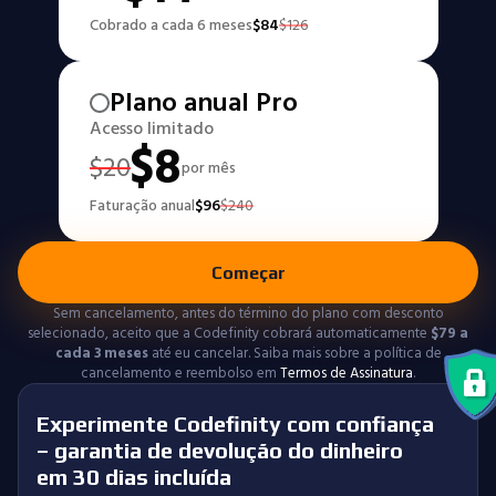
Cobrado a cada 6 meses
$
84
$
126
Plano anual Pro
Acesso limitado
$
8
$
20
por mês
Faturação anual
$
96
$
240
Começar
Sem cancelamento, antes do término do plano com desconto
selecionado, aceito que a Codefinity cobrará automaticamente
$
79
a
cada 3 meses
até eu cancelar. Saiba mais sobre a política de
cancelamento e reembolso em
Termos de Assinatura
.
Experimente Codefinity com confiança
– garantia de devolução do dinheiro
em 30 dias incluída