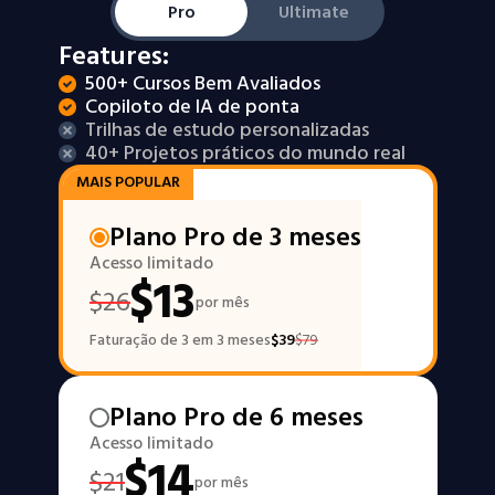
Pro
Ultimate
Features:
500+ Cursos Bem Avaliados
Copiloto de IA de ponta
Trilhas de estudo personalizadas
40+ Projetos práticos do mundo real
MAIS POPULAR
Plano Pro de 3 meses
Acesso limitado
$
13
$
26
por mês
Faturação de 3 em 3 meses
$
39
$
79
Plano Pro de 6 meses
Acesso limitado
$
14
$
21
por mês