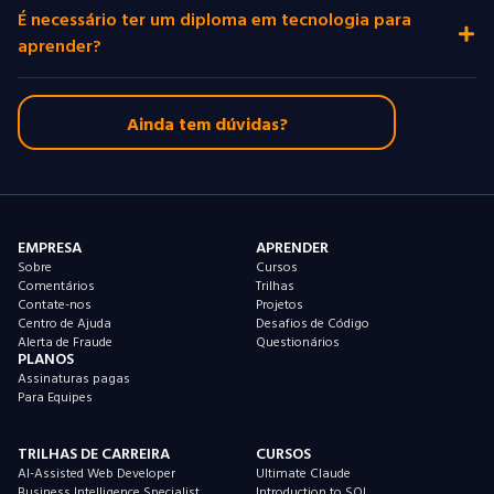
É necessário ter um diploma em tecnologia para
aprender?
Ainda tem dúvidas?
EMPRESA
APRENDER
Sobre
Cursos
Comentários
Trilhas
Contate-nos
Projetos
Centro de Ajuda
Desafios de Código
Alerta de Fraude
Questionários
PLANOS
Assinaturas pagas
Para Equipes
TRILHAS DE CARREIRA
CURSOS
AI-Assisted Web Developer
Ultimate Claude
Business Intelligence Specialist
Introduction to SQL