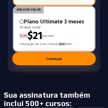
MELHOR VALOR
Plano Ultimate 3 meses
Acesso total
$
21
$
35
por mês
Faturação de 3 em 3 meses
$
64
$
104
Começar
Sua assinatura também
inclui 500+ cursos: