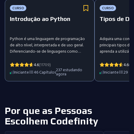
CURSO
CURSO
Introdução ao Python
Tipos de D
Python é uma linguagem de programação
Adquira uma compr
de alto nível, interpretada e de uso geral.
principais tipos d
Diferenciando-se de linguagens como
aprenda a utilizá-l
HTML, CSS e JavaScript, que são utilizadas
Explore números, b
principalmente no desenvolvimento web,
converter e compa
4.6
(11709)
4.6
(13
237
estudando
Python destaca-se por sua versatilidade em
segurança entre dif
Iniciante
46
Capítulos
Iniciante
29
Ca
agora
diversos domínios, incluindo
Desenvolva confian
desenvolvimento de software, ciência de
aritméticas, lógica
dados e desenvolvimento back-end. Este
construir as habili
curso irá guiá-lo pelos conceitos
necessárias para e
fundamentais de Python, capacitando-o a
limpos e confiáveis
criar suas próprias funções ao final do
Por que as Pessoas
programa.
Escolhem Codefinity