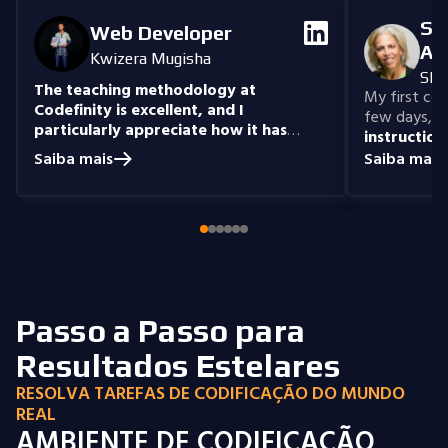
Se
Web Developer
An
Kwizera Mugisha
She
The teaching methodology at
My first cour
Codefinity is excellent, and I
few days, "n
particularly appreciate how it has
instruction
prepared me to handle real-world
understand
Saiba mais
Saiba mais
coding problems.
Currently, I am delving
you get the 
into Node.js and eagerly anticipate building
style that i
full-stack projects that integrate all the
knowledge I have gained.
Passo a Passo para
Resultados Estelares
RESOLVA TAREFAS DE CODIFICAÇÃO DO MUNDO
REAL
AMBIENTE DE CODIFICAÇÃO