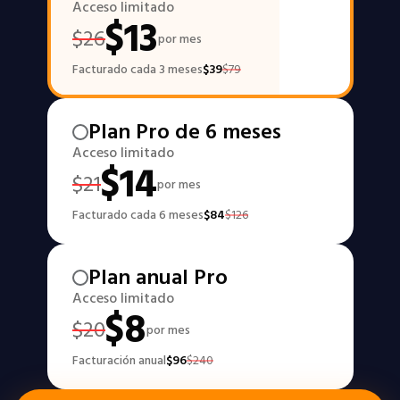
Acceso limitado
$
13
$
26
por mes
Facturado cada 3 meses
$
39
$
79
Plan Pro de 6 meses
Acceso limitado
$
14
$
21
por mes
Facturado cada 6 meses
$
84
$
126
Plan anual Pro
Acceso limitado
$
8
$
20
por mes
Facturación anual
$
96
$
240