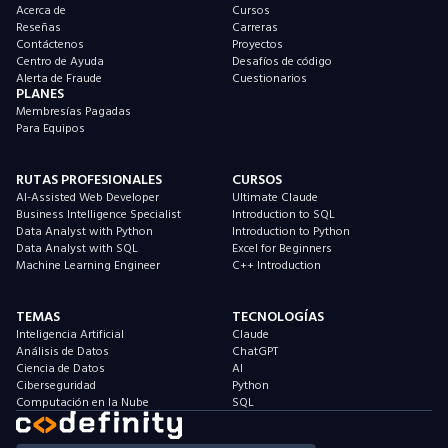
Acerca de
Cursos
Reseñas
Carreras
Contáctenos
Proyectos
Centro de Ayuda
Desafíos de código
Alerta de Fraude
Cuestionarios
PLANES
Membresías Pagadas
Para Equipos
RUTAS PROFESIONALES
CURSOS
AI-Assisted Web Developer
Ultimate Claude
Business Intelligence Specialist
Introduction to SQL
Data Analyst with Python
Introduction to Python
Data Analyst with SQL
Excel for Beginners
Machine Learning Engineer
C++ Introduction
TEMAS
TECNOLOGÍAS
Inteligencia Artificial
Claude
Análisis de Datos
ChatGPT
Ciencia de Datos
AI
Ciberseguridad
Python
Computación en la Nube
SQL