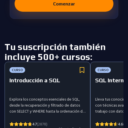
Comenzar
Tu suscripción también
incluye 500+ cursos:
CURSO
CURSO
Introducción a SQL
SQL Interme
Explora los conceptos esenciales de SQL,
Lleva tus conocimie
desde la recuperación y filtrado de datos
con técnicas avanz
con SELECT y WHERE hasta la ordenación de
trabajo con datos 
resultados con ORDER BY y su resumen
Aprende a agrupar y
mediante funciones agregadas como
GROUP BY y HAVING,
4.7
(2878)
4.6
(10