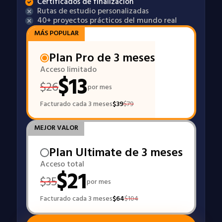
Certificados de finalización
Rutas de estudio personalizadas
40+ proyectos prácticos del mundo real
MÁS POPULAR
Plan Pro de 3 meses
Acceso limitado
$
13
$
26
por mes
Facturado cada 3 meses
$
39
$
79
MEJOR VALOR
Plan Ultimate de 3 meses
Acceso total
$
21
$
35
por mes
Facturado cada 3 meses
$
64
$
104