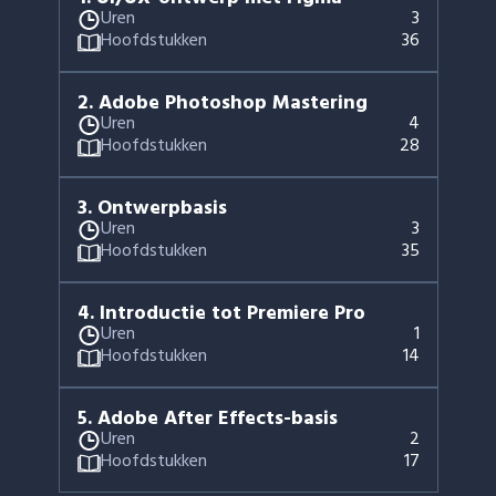
Uren
3
Hoofdstukken
36
2
.
Adobe Photoshop Mastering
Uren
4
Hoofdstukken
28
3
.
Ontwerpbasis
Uren
3
Hoofdstukken
35
4
.
Introductie tot Premiere Pro
Uren
1
Hoofdstukken
14
5
.
Adobe After Effects-basis
Uren
2
Hoofdstukken
17