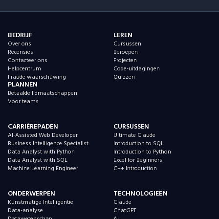
BEDRIJF
LEREN
Over ons
Cursussen
Recensies
Beroepen
Contacteer ons
Projecten
Helpcentrum
Code-uitdagingen
Fraude waarschuwing
Quizzen
PLANNEN
Betaalde lidmaatschappen
Voor teams
CARRIÈREPADEN
CURSUSSEN
AI-Assisted Web Developer
Ultimate Claude
Business Intelligence Specialist
Introduction to SQL
Data Analyst with Python
Introduction to Python
Data Analyst with SQL
Excel for Beginners
Machine Learning Engineer
C++ Introduction
ONDERWERPEN
TECHNOLOGIEËN
Kunstmatige Intelligentie
Claude
Data-analyse
ChatGPT
Datawetenschap
AI