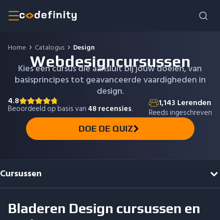
Home
Catalogus
Design
Webdesigncursussen
Kies een cursus die aansluit bij jouw doelen, van
basisprincipes tot geavanceerde vaardigheden in
design.
4.8
1,143
Lerenden
Beoordeeld op basis van
48
recensies
.
Reeds ingeschreven
DOE DE QUIZ
Cursussen
Bladeren
Design
cursussen en