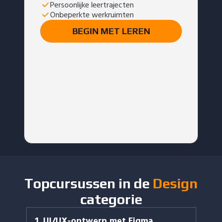
Persoonlijke leertrajecten
Onbeperkte werkruimten
BEGIN MET LEREN
Topcursussen in de
Design
categorie
1
.
UI/UX-ontwerp met Figma