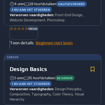
4 uren
28 hoofdstukken
HALFGEVORDERD
2 NU AAN HET STUDEREN
Verworven vaardigheden:
Front-End Design,
Website Development, Photoshop
nieuw
Toon details
Beginnen met leren
CURSUS
Design Basics
3 uren
35 hoofdstukken
BEGINNER
1 NU AAN HET STUDEREN
Verworven vaardigheden:
Design Principles,
Composition, Typography, Color Theory, Visual
Hierarchy