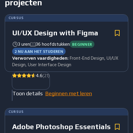
projecten
CURSUS
UI/UX Design with Figma
3 uren
36 hoofdstukken
BEGINNER
2 NU AAN HET STUDEREN
Verworven vaardigheden:
Front-End Design, UI/UX
Design, User Interface Design
4.6
(21)
Toon details
Beginnen met leren
CURSUS
Adobe Photoshop Essentials