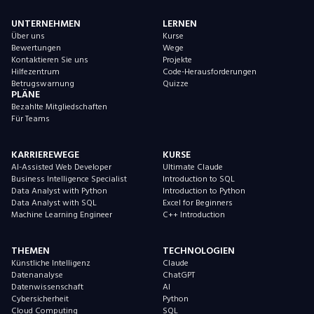
UNTERNEHMEN
LERNEN
Über uns
Kurse
Bewertungen
Wege
Kontaktieren Sie uns
Projekte
Hilfezentrum
Code-Herausforderungen
Betrugswarnung
Quizze
PLÄNE
Bezahlte Mitgliedschaften
Für Teams
KARRIEREWEGE
KURSE
AI-Assisted Web Developer
Ultimate Claude
Business Intelligence Specialist
Introduction to SQL
Data Analyst with Python
Introduction to Python
Data Analyst with SQL
Excel for Beginners
Machine Learning Engineer
C++ Introduction
THEMEN
TECHNOLOGIEN
Künstliche Intelligenz
Claude
Datenanalyse
ChatGPT
Datenwissenschaft
AI
Cybersicherheit
Python
Cloud Computing
SQL