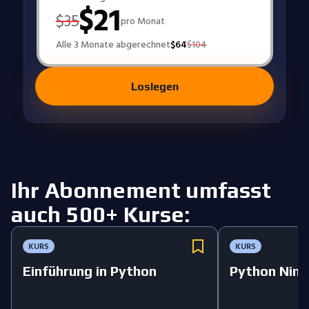
$
21
$
35
pro Monat
Alle 3 Monate abgerechnet
$
64
$
104
Loslegen
Ihr Abonnement umfasst
auch 500+ Kurse:
KURS
KURS
Einführung in Python
Python Ninj