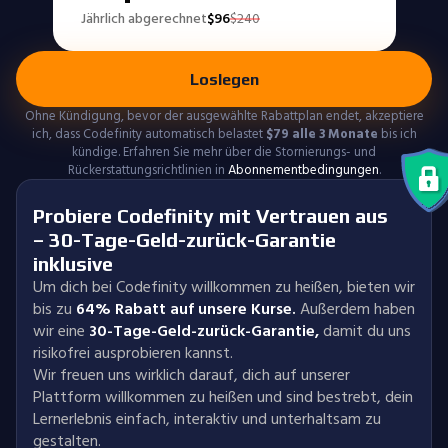
Jährlich abgerechnet
$
96
$
240
Loslegen
Ohne Kündigung, bevor der ausgewählte Rabattplan endet, akzeptiere
ich, dass Codefinity automatisch belastet
$
79
alle 3 Monate
bis ich
kündige. Erfahren Sie mehr über die Stornierungs- und
Rückerstattungsrichtlinien in
Abonnementbedingungen
.
Probiere Codefinity mit Vertrauen aus
– 30-Tage-Geld-zurück-Garantie
inklusive
Um dich bei Codefinity willkommen zu heißen, bieten wir
bis zu
64% Rabatt auf unsere Kurse.
Außerdem haben
wir eine
30-Tage-Geld-zurück-Garantie
,
damit du uns
risikofrei ausprobieren kannst.
Wir freuen uns wirklich darauf, dich auf unserer
Plattform willkommen zu heißen und sind bestrebt, dein
Lernerlebnis einfach, interaktiv und unterhaltsam zu
gestalten.