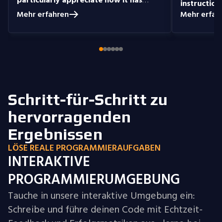
dieser Kurs bietet 
instruction
prepared me to handle real-world
unterhaltsames Lern
understand
Mehr erfahren
Mehr erfah
coding problems.
Currently, I am delving
you get the 
der Community und
into Node.js and eagerly anticipate building
style that i
Ninja!
full-stack projects that integrate all the
knowledge I have gained.
Schritt-für-Schritt zu
hervorragenden
Ergebnissen
LÖSE REALE PROGRAMMIERAUFGABEN
INTERAKTIVE
PROGRAMMIERUMGEBUNG
Tauche in unsere interaktive Umgebung ein:
Schreibe und führe deinen Code mit Echtzeit-