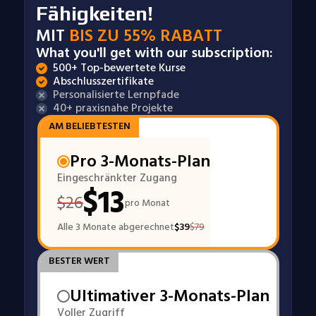
Fähigkeiten!
MIT
BIS ZU 55% RABATT
What you'll get with our subscription:
500+ Top-bewertete Kurse
Abschlusszertifikate
Personalisierte Lernpfade
40+ praxisnahe Projekte
AM BELIEBTESTEN
Pro 3-Monats-Plan
Eingeschränkter Zugang
$
13
$
26
pro Monat
Alle 3 Monate abgerechnet
$
39
$
79
BESTER WERT
Ultimativer 3-Monats-Plan
Voller Zugriff