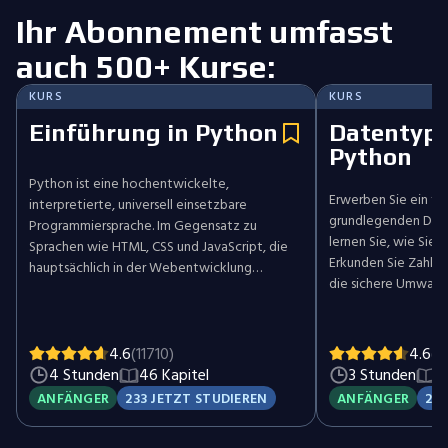
Ihr Abonnement umfasst
auch 500+ Kurse:
KURS
KURS
Einführung in Python
Datentype
Python
Python ist eine hochentwickelte,
Erwerben Sie ein fu
interpretierte, universell einsetzbare
grundlegenden Dat
Programmiersprache. Im Gegensatz zu
lernen Sie, wie Sie 
Sprachen wie HTML, CSS und JavaScript, die
Erkunden Sie Zahlen
hauptsächlich in der Webentwicklung
die sichere Umwand
verwendet werden, zeichnet sich Python
von Werten zwische
durch Vielseitigkeit in verschiedenen
Stärken Sie Ihr Ver
Bereichen wie Softwareentwicklung, Data
arithmetischen, logi
Science und Back-End-Entwicklung aus. Dieser
4.6
(11710)
4.6
(1
Operationen und en
Kurs führt Sie durch die grundlegenden
4 Stunden
46 Kapitel
3 Stunden
2
grundlegenden Fähi
Konzepte von Python und vermittelt Ihnen
ANFÄNGER
233 JETZT STUDIEREN
ANFÄNGER
25 
zuverlässigen Pytho
die Fähigkeiten, eigene Funktionen zu
erstellen.