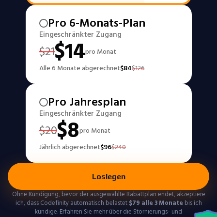
Pro 6-Monats-Plan
Eingeschränkter Zugang
$
14
$
21
pro Monat
Alle 6 Monate abgerechnet
$
84
$
126
Pro Jahresplan
Eingeschränkter Zugang
$
8
$
20
pro Monat
Jährlich abgerechnet
$
96
$
240
Loslegen
Ohne Kündigung, bevor der ausgewählte Rabattplan endet, akzeptiere
ich, dass Codefinity automatisch belastet
$
79
alle 3 Monate
bis ich
kündige. Erfahren Sie mehr über die Stornierungs- und