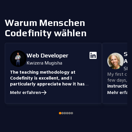
Warum Menschen
Codefinity wählen
Se
Web Developer
An
Kwizera Mugisha
She
The teaching methodology at
My first cour
Codefinity is excellent, and I
few days, "n
particularly appreciate how it has
instruction
prepared me to handle real-world
understand
Mehr erfahren
Mehr erfah
coding problems.
Currently, I am delving
you get the 
into Node.js and eagerly anticipate building
style that i
full-stack projects that integrate all the
knowledge I have gained.