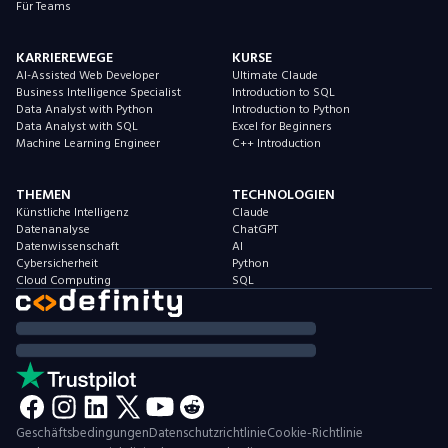
Für Teams
KARRIEREWEGE
KURSE
AI-Assisted Web Developer
Ultimate Claude
Business Intelligence Specialist
Introduction to SQL
Data Analyst with Python
Introduction to Python
Data Analyst with SQL
Excel for Beginners
Machine Learning Engineer
C++ Introduction
THEMEN
TECHNOLOGIEN
Künstliche Intelligenz
Claude
Datenanalyse
ChatGPT
Datenwissenschaft
AI
Cybersicherheit
Python
Cloud Computing
SQL
Geschäftsbedingungen
Datenschutzrichtlinie
Cookie-Richtlinie