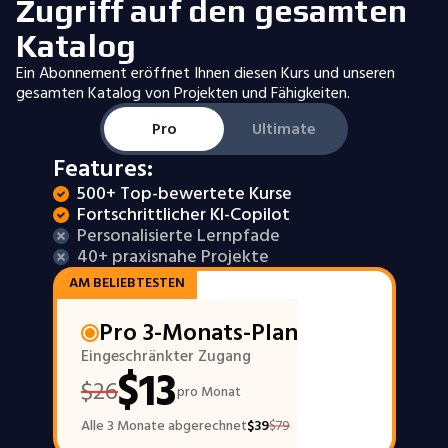
Zugriff auf den gesamten
Katalog
Ein Abonnement eröffnet Ihnen diesen Kurs und unseren
gesamten Katalog von Projekten und Fähigkeiten.
Pro
Ultimate
Features:
500+ Top-bewertete Kurse
Fortschrittlicher KI-Copilot
Personalisierte Lernpfade
40+ praxisnahe Projekte
AM BELIEBTESTEN
Pro 3-Monats-Plan
Eingeschränkter Zugang
$
13
$
26
pro Monat
Alle 3 Monate abgerechnet
$
39
$
79