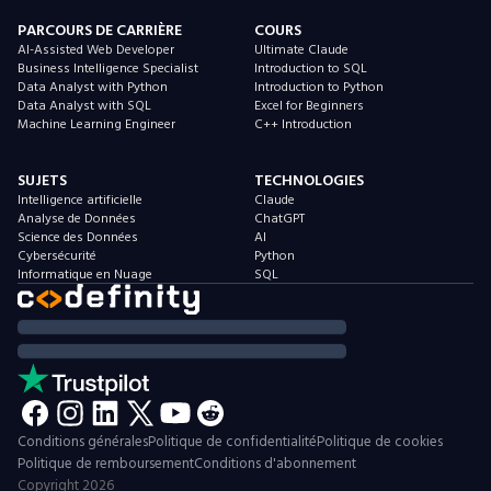
PARCOURS DE CARRIÈRE
COURS
AI-Assisted Web Developer
Ultimate Claude
Business Intelligence Specialist
Introduction to SQL
Data Analyst with Python
Introduction to Python
Data Analyst with SQL
Excel for Beginners
Machine Learning Engineer
C++ Introduction
SUJETS
TECHNOLOGIES
Intelligence artificielle
Claude
Analyse de Données
ChatGPT
Science des Données
AI
Cybersécurité
Python
Informatique en Nuage
SQL
Conditions générales
Politique de confidentialité
Politique de cookies
Politique de remboursement
Conditions d'abonnement
Copyright
2026