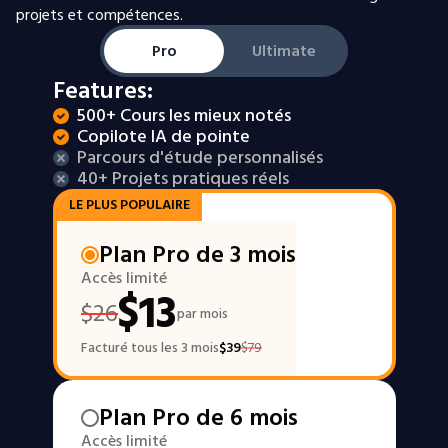
projets et compétences.
Pro
Ultimate
Features:
500+ Cours les mieux notés
Copilote IA de pointe
Parcours d'étude personnalisés
40+ Projets pratiques réels
LE PLUS POPULAIRE
Plan Pro de 3 mois
Accès limité
$
13
$
26
par mois
Facturé tous les 3 mois
$
39
$
79
Plan Pro de 6 mois
Accès limité