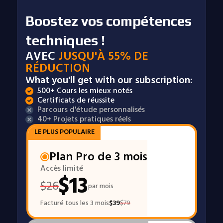
Boostez vos compétences
techniques !
AVEC
JUSQU'À 55% DE
RÉDUCTION
What you'll get with our subscription:
500+ Cours les mieux notés
Certificats de réussite
Parcours d'étude personnalisés
40+ Projets pratiques réels
LE PLUS POPULAIRE
Plan Pro de 3 mois
Accès limité
$
13
$
26
par mois
Facturé tous les 3 mois
$
39
$
79