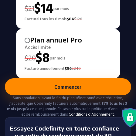
$
14
$
21
par mois
Facturé tous les 6 mois
$
84
$
126
Plan annuel Pro
Accès limité
$
8
$
20
par mois
Facturé annuellement
$
96
$
240
Commencer
Sans annulation, avant la fin du plan sélectionné avec réduction,
j'accepte que Codefinity facturera automatiquement
$
79
tous les 3
mois
jusqu'à ce que j'annule. En savoir plus sur la politique d'annulation
et de remboursement dans
Conditions d'Abonnement
.
Essayez Codefinity en toute confiance
– garantie de remboursement de 30