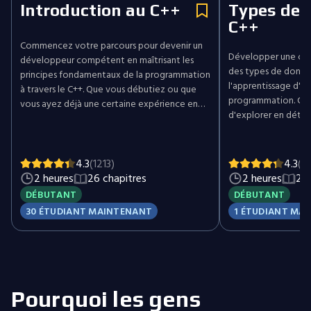
Introduction au C++
Types de 
C++
Commencez votre parcours pour devenir un
Développer une co
développeur compétent en maîtrisant les
des types de donnée
principes fondamentaux de la programmation
l'apprentissage d'u
à travers le C++. Que vous débutiez ou que
programmation. Ce c
vous ayez déjà une certaine expérience en
d'explorer en détai
codage, ce cours vous apportera les bases
C++, en acquérant d
solides nécessaires pour devenir un
stockage en mémoire
développeur accompli et ouvrir les portes à
aborde la conversio
de nombreuses opportunités de carrière dans
4.3
(1213)
4.3
(12
le développement logiciel et l’ingénierie.
2 heures
26 chapitres
2 heures
23 
Étudions le C++ !
DÉBUTANT
DÉBUTANT
30 ÉTUDIANT MAINTENANT
1 ÉTUDIANT MA
Pourquoi les gens