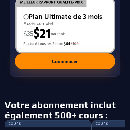
MEILLEUR RAPPORT QUALITÉ-PRIX
Plan Ultimate de 3 mois
Accès complet
$
21
$
35
par mois
Facturé tous les 3 mois
$
64
$
104
Commencer
Votre abonnement inclut
également 500+ cours :
COURS
COURS