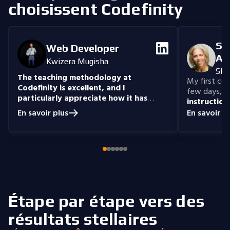
choisissent Codefinity
Se
Web Developer
An
Kwizera Mugisha
She
The teaching methodology at
My first cour
Codefinity is excellent, and I
few days, "n
particularly appreciate how it has
instruction
prepared me to handle real-world
understand
En savoir plus
En savoir p
coding problems.
Currently, I am delving
you get the 
into Node.js and eagerly anticipate building
style that i
full-stack projects that integrate all the
knowledge I have gained.
Étape par étape vers des
résultats stellaires