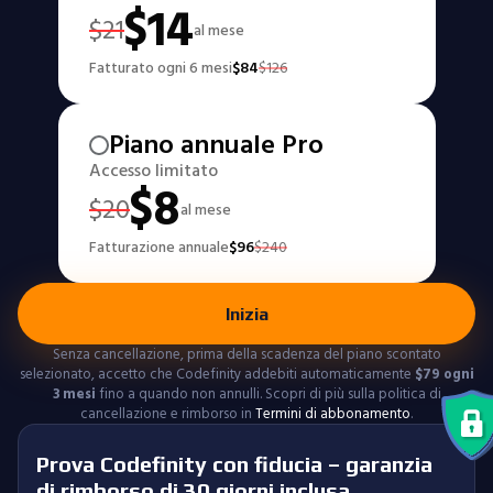
$
14
$
21
al mese
Fatturato ogni 6 mesi
$
84
$
126
Piano annuale Pro
Accesso limitato
$
8
$
20
al mese
Fatturazione annuale
$
96
$
240
Inizia
Senza cancellazione, prima della scadenza del piano scontato
selezionato, accetto che Codefinity addebiti automaticamente
$
79
ogni
3 mesi
fino a quando non annulli. Scopri di più sulla politica di
cancellazione e rimborso in
Termini di abbonamento
.
Prova Codefinity con fiducia – garanzia
di rimborso di 30 giorni inclusa