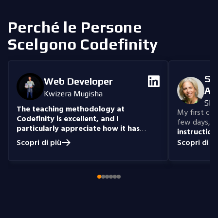
Perché le Persone
Scelgono Codefinity
Se
Web Developer
An
Kwizera Mugisha
She
The teaching methodology at
My first cour
Codefinity is excellent, and I
few days, "n
particularly appreciate how it has
instruction
prepared me to handle real-world
understand
Scopri di più
Scopri di p
coding problems.
Currently, I am delving
you get the 
into Node.js and eagerly anticipate building
style that i
full-stack projects that integrate all the
knowledge I have gained.