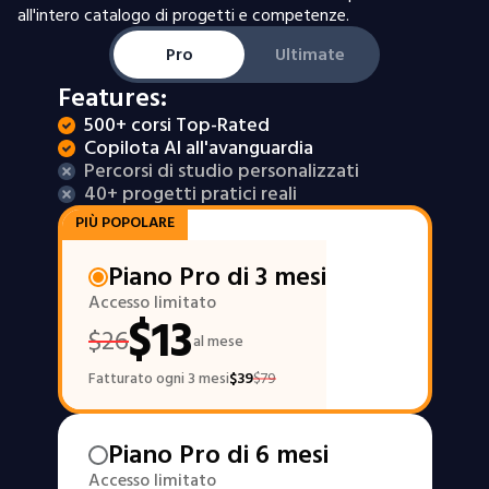
all'intero catalogo di progetti e competenze.
Pro
Ultimate
Features:
500+ corsi Top-Rated
Copilota AI all'avanguardia
Percorsi di studio personalizzati
40+ progetti pratici reali
PIÙ POPOLARE
Piano Pro di 3 mesi
Accesso limitato
$
13
$
26
al mese
Fatturato ogni 3 mesi
$
39
$
79
Piano Pro di 6 mesi
Accesso limitato