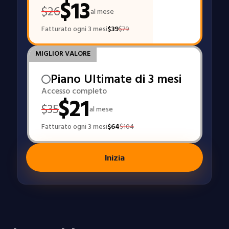
$
13
$
26
al mese
Fatturato ogni 3 mesi
$
39
$
79
MIGLIOR VALORE
Piano Ultimate di 3 mesi
Accesso completo
$
21
$
35
al mese
Fatturato ogni 3 mesi
$
64
$
104
Inizia