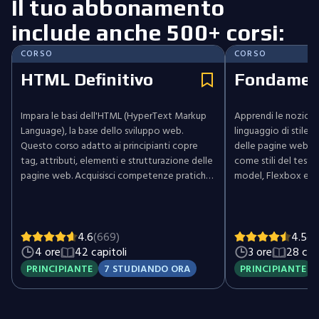
Il tuo abbonamento
include anche 500+ corsi:
CORSO
CORSO
HTML Definitivo
Fondament
Impara le basi dell'HTML (HyperText Markup
Apprendi le nozioni 
Language), la base dello sviluppo web.
linguaggio di stile 
Questo corso adatto ai principianti copre
delle pagine web. E
tag, attributi, elementi e strutturazione delle
come stili del testo,
pagine web. Acquisisci competenze pratiche
model, Flexbox ed e
nella creazione di intestazioni, paragrafi,
Sviluppa le compet
elenchi, immagini, link, moduli e tabelle.
creare pagine web v
Esplora le migliori pratiche, l'ottimizzazione e
ben strutturate.
l'accessibilità web. Inizia il tuo percorso di
4.6
(669)
4.5
(1
sviluppo web con HTML.
4 ore
42 capitoli
3 ore
28 capi
PRINCIPIANTE
7 STUDIANDO ORA
PRINCIPIANTE