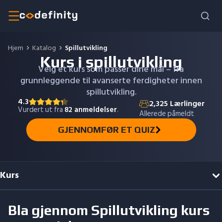
Hjem
Katalog
Spillutvikling
Kurs i spillutvikling
Velg et kurs som passer dine mål – fra
grunnleggende til avanserte ferdigheter innen
spillutvikling.
4.3
2,325
Lærlinger
Vurdert ut fra
82
anmeldelser
.
Allerede påmeldt
GJENNOMFØR ET QUIZ
Kurs
Bla gjennom
Spillutvikling
kurs