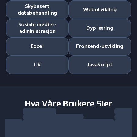
Skybasert
Webutvikling
databehandling
Sosiale medier-
Dyp læring
administrasjon
Excel
Frontend-utvikling
C#
JavaScript
Hva Våre Brukere Sier