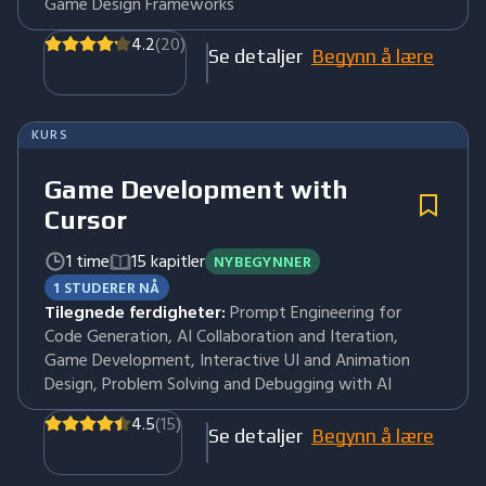
Game Design Frameworks
4.2
(20)
Se detaljer
Begynn å lære
KURS
Game Development with
Cursor
1 time
15 kapitler
NYBEGYNNER
1 STUDERER NÅ
Tilegnede ferdigheter:
Prompt Engineering for
Code Generation, AI Collaboration and Iteration,
Game Development, Interactive UI and Animation
Design, Problem Solving and Debugging with AI
4.5
(15)
Se detaljer
Begynn å lære