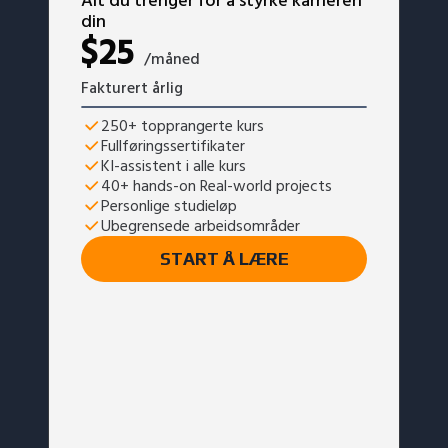
Alt du trenger for å styrke karrieren
din
$
25
/måned
Fakturert årlig
250+ topprangerte kurs
Fullføringssertifikater
KI-assistent i alle kurs
40+ hands-on Real-world projects
Personlige studieløp
Ubegrensede arbeidsområder
START Å LÆRE