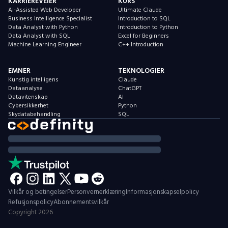
KARRIEREVEIER
KURS
AI-Assisted Web Developer
Ultimate Claude
Business Intelligence Specialist
Introduction to SQL
Data Analyst with Python
Introduction to Python
Data Analyst with SQL
Excel for Beginners
Machine Learning Engineer
C++ Introduction
EMNER
TEKNOLOGIER
Kunstig intelligens
Claude
Dataanalyse
ChatGPT
Datavitenskap
AI
Cybersikkerhet
Python
Skydatabehandling
SQL
Vilkår og betingelser
Personvernerklæring
Informasjonskapselpolicy
Refusjonspolicy
Abonnementsvilkår
Copyright
2026