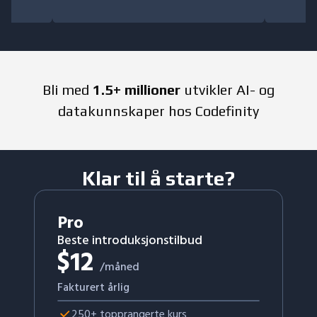
Bli med
1.5+ millioner
utvikler AI- og
datakunnskaper hos Codefinity
Klar til å starte?
Pro
Beste introduksjonstilbud
$
12
/måned
Fakturert årlig
250+ topprangerte kurs