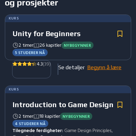
og prosjekter
KURS
Unity for Beginners
2 timer
26 kapitler
NYBEGYNNER
5 STUDERER NÅ
4.3
(39)
Se detaljer
Begynn å lære
KURS
Introduction to Game Design
2 timer
18 kapitler
NYBEGYNNER
4 STUDERER NÅ
Tilegnede ferdigheter:
Game Design Principles,