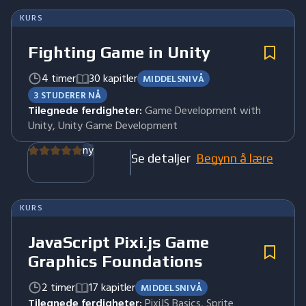
KURS
Fighting Game in Unity
4 timer
30 kapitler
MIDDELSNIVÅ
3 STUDERER NÅ
Tilegnede ferdigheter:
Game Development with
Unity, Unity Game Development
ny
Se detaljer
Begynn å lære
KURS
JavaScript Pixi.js Game
Graphics Foundations
2 timer
17 kapitler
MIDDELSNIVÅ
Tilegnede ferdigheter:
PixiJS Basics, Sprite