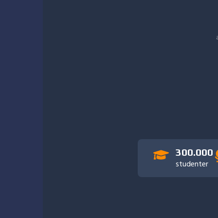
Vis hele katalogen
Utforsk alle AI-kurs
300.000
studenter