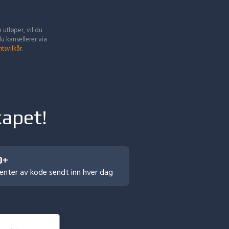
 utløper, vil du
 du kansellerer via
svilkår
.
kapet!
0+
enter av kode
sendt inn hver dag