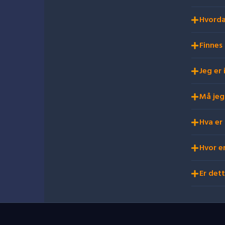
Hvorda
Finnes
Jeg er
Må jeg
Hva er
Hvor e
Er det