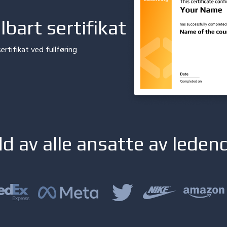
lbart sertifikat
sertifikat ved fullføring
d av alle ansatte
av leden