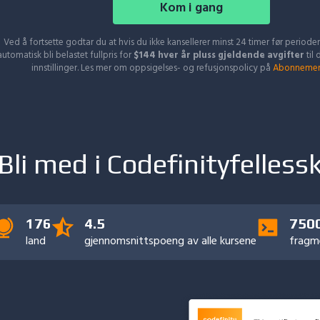
Kom i gang
Ved å fortsette godtar du at hvis du ikke kansellerer minst 24 timer før perioden
automatisk bli belastet fullpris for
$
144
hver
år
pluss gjeldende avgifter
til
innstillinger. Les mer om oppsigelses- og refusjonspolicy på
Abonnement
Bli med i Codefinityfelless
176
4.5
750
land
gjennomsnittspoeng
av alle kursene
fragm