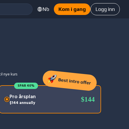
Nb
Kom i gang
Logg inn
til nye kurs
SPAR 40%
Pro årsplan
$144
$144 annually