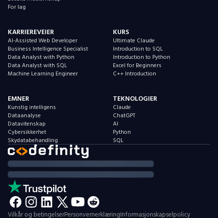
For lag
KARRIEREVEIER
KURS
AI-Assisted Web Developer
Ultimate Claude
Business Intelligence Specialist
Introduction to SQL
Data Analyst with Python
Introduction to Python
Data Analyst with SQL
Excel for Beginners
Machine Learning Engineer
C++ Introduction
EMNER
TEKNOLOGIER
Kunstig intelligens
Claude
Dataanalyse
ChatGPT
Datavitenskap
AI
Cybersikkerhet
Python
Skydatabehandling
SQL
Vilkår og betingelser
Personvernerklæring
Informasjonskapselpolicy