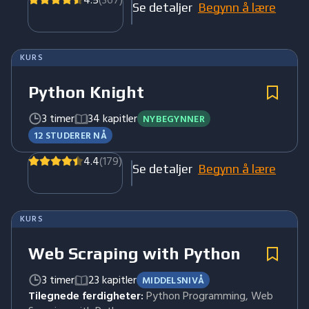
4.5
(367)
Se detaljer
Begynn å lære
KURS
Python Knight
3 timer
34 kapitler
NYBEGYNNER
12 STUDERER NÅ
4.4
(179)
Se detaljer
Begynn å lære
KURS
Web Scraping with Python
3 timer
23 kapitler
MIDDELSNIVÅ
Tilegnede ferdigheter:
Python Programming, Web