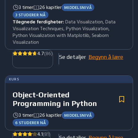
3 timer
26 kapitler
MIDDELSNIVÅ
3 STUDERER NÅ
Tilegnede ferdigheter:
Data Visualization, Data
Visualization Techniques, Python Visualization,
Python Visualization with Matplotlib, Seaborn
Visualization
4.7
(86)
Se detaljer
Begynn å lære
KURS
Object-Oriented
Programming in Python
3 timer
26 kapitler
MIDDELSNIVÅ
6 STUDERER NÅ
4.1
(81)
Se detaljer
Begynn å lære