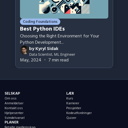
Coding Foundations
Best Python IDEs
Choosing the Right Environment for Your
Python Development
...
by
Kyryl Sidak
Data Scientist, ML Engineer
May, 2024
・
7
min read
SELSKAP
LÆR
Om oss
Kurs
Anmeldelser
Karrierer
Kontakt oss
Prosjekter
Hjelpesenter
Kodeutfordringer
Svindelvarsel
Quizer
PLANER
Betalte medlemskap