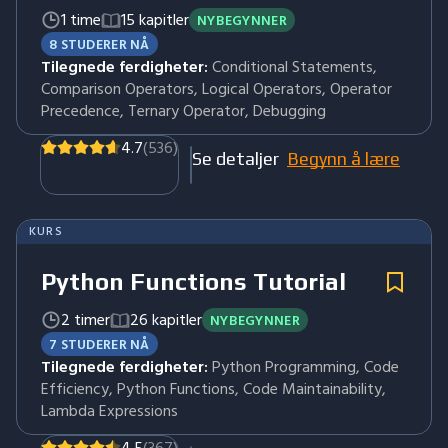
1 time
15 kapitler
NYBEGYNNER
8 STUDERER NÅ
Tilegnede ferdigheter:
Conditional Statements,
Comparison Operators, Logical Operators, Operator
Precedence, Ternary Operator, Debugging
4.7
(536)
Se detaljer
Begynn å lære
KURS
Python Functions Tutorial
2 timer
26 kapitler
NYBEGYNNER
7 STUDERER NÅ
Tilegnede ferdigheter:
Python Programming, Code
Efficiency, Python Functions, Code Maintainability,
Lambda Expressions