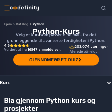
Hjem
Katalog
Python
Python-Kurs
Velg et kurs som passer dine mål - fra det
grunnleggende til avanserte ferdigheter i Python.
4.6
203,074
Lærlinger
Vurdert ut fra
16547
anmeldelser
.
Allerede påmeldt
GJENNOMFØR ET QUIZ
Kurs
Bla gjennom
Python
kurs og
prosjekter