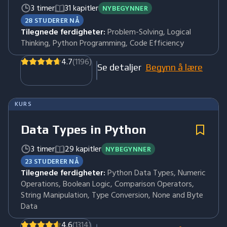
3 timer
31 kapitler
NYBEGYNNER
28 STUDERER NÅ
Tilegnede ferdigheter:
Problem-Solving, Logical
Thinking, Python Programming, Code Efficiency
4.7
(1196)
Se detaljer
Begynn å lære
KURS
Data Types in Python
3 timer
29 kapitler
NYBEGYNNER
23 STUDERER NÅ
Tilegnede ferdigheter:
Python Data Types, Numeric
Operations, Boolean Logic, Comparison Operators,
String Manipulation, Type Conversion, None and Byte
Data
4.6
(1314)