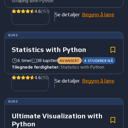
Scraping with Python
4.6
(151)
Se detaljer
Begynn å lære
KURS
Statistics with Python
6 timer
38 kapitler
AVANSERT
4 STUDERER NÅ
Tilegnede ferdigheter:
Statistics with Python
4.6
(113)
Se detaljer
Begynn å lære
KURS
Ultimate Visualization with
Python