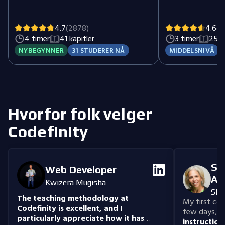
du ferdigheter til å utføre spørringer på reelle
JOIN. Du vil også o
datasett med trygghet.
modifisere tabeller
sette inn, oppdate
4.7
(2878)
4.6
(1
DML-setninger.
4 timer
41 kapitler
3 timer
25 k
NYBEGYNNER
31 STUDERER NÅ
MIDDELSNIVÅ
Hvorfor folk velger
Codefinity
Se
Web Developer
An
Kwizera Mugisha
She
The teaching methodology at
My first cour
Codefinity is excellent, and I
few days, "n
particularly appreciate how it has
instruction