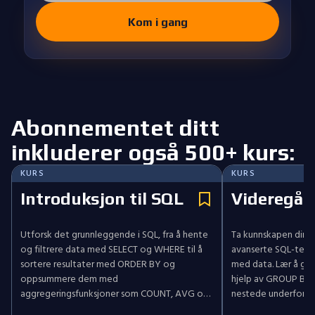
Kom i gang
Abonnementet ditt
inkluderer også 500+ kurs:
KURS
KURS
Introduksjon til SQL
Videregåe
Utforsk det grunnleggende i SQL, fra å hente
Ta kunnskapen din t
og filtrere data med SELECT og WHERE til å
avanserte SQL-tekni
sortere resultater med ORDER BY og
med data. Lær å gru
oppsummere dem med
hjelp av GROUP BY 
aggregeringsfunksjoner som COUNT, AVG og
nestede underfores
SUM. Gjennom praktiske utfordringer bygger
tabeller med INNER,