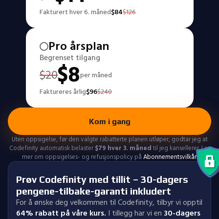
Fakturert hver 6. måned
$
84
$
126
Pro årsplan
Begrenset tilgang
$
8
$
20
per måned
Faktureres årlig
$
96
$
240
Kom i gang
Uten oppsigelse, før den valgte rabatterte planen utløper, godtar jeg at
Codefinity automatisk belaster
$
79
hver 3. måned
til jeg kansellerer. Les
mer om oppsigelses- og refusjonspolicy på
Abonnementsvilkår
.
Prøv Codefinity med tillit – 30-dagers
pengene-tilbake-garanti inkludert
For å ønske deg velkommen til Codefinity, tilbyr vi opptil
64% rabatt på våre kurs.
I tillegg har vi en
30-dagers