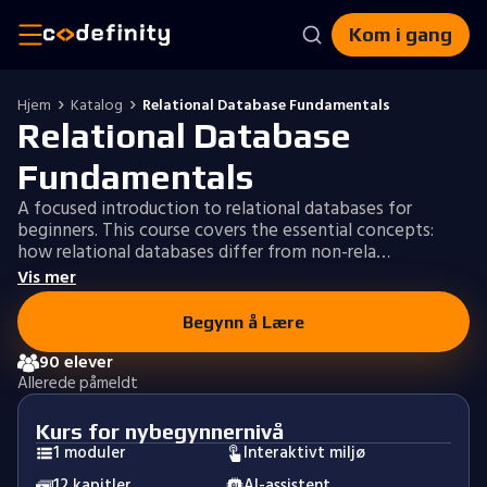
Kom i gang
Hjem
Katalog
Relational Database Fundamentals
Relational Database
Fundamentals
A focused introduction to relational databases for
beginners. This course covers the essential concepts:
how relational databases differ from non-rela…
Vis mer
Begynn å Lære
90 elever
Allerede påmeldt
Kurs for nybegynnernivå
1 moduler
Interaktivt miljø
12 kapitler
AI-assistent