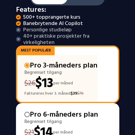
Features:
500+ topprangerte kurs
Banebrytende AI Copilot
Personlige studieløp
40+ praktiske prosjekter fra 
virkeligheten
MEST POPULÆR
Pro 3-måneders plan
Begrenset tilgang
$
13
$
26
per måned
Faktureres hver 3. måned
$
39
$
79
Pro 6-måneders plan
Begrenset tilgang
$
14
$
21
per måned