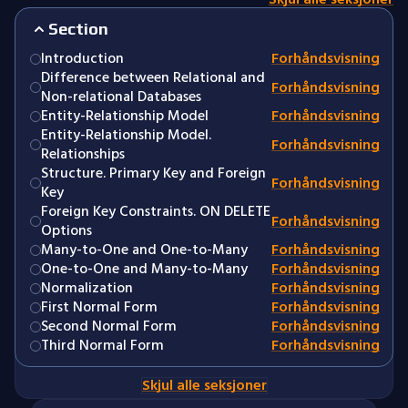
Section
Introduction
Forhåndsvisning
Difference between Relational and
Forhåndsvisning
Non-relational Databases
Entity-Relationship Model
Forhåndsvisning
Entity-Relationship Model.
Forhåndsvisning
Relationships
Structure. Primary Key and Foreign
Forhåndsvisning
Key
Foreign Key Constraints. ON DELETE
Forhåndsvisning
Options
Many-to-One and One-to-Many
Forhåndsvisning
One-to-One and Many-to-Many
Forhåndsvisning
Normalization
Forhåndsvisning
First Normal Form
Forhåndsvisning
Second Normal Form
Forhåndsvisning
Third Normal Form
Forhåndsvisning
Skjul alle seksjoner