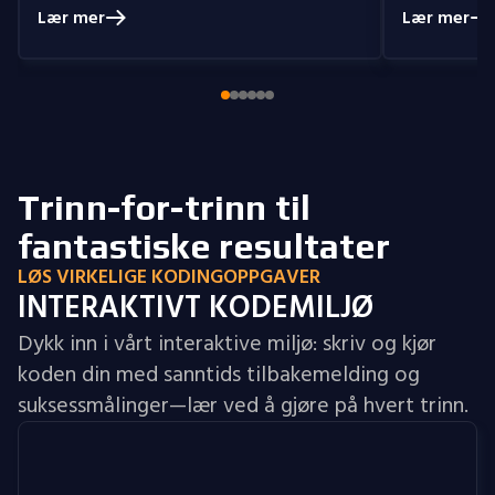
prepared me to handle real-world
understand
Lær mer
Lær mer
coding problems.
Currently, I am delving
you get the 
into Node.js and eagerly anticipate building
style that i
full-stack projects that integrate all the
knowledge I have gained.
Trinn-for-trinn til
fantastiske resultater
LØS VIRKELIGE KODINGOPPGAVER
INTERAKTIVT KODEMILJØ
Dykk inn i vårt interaktive miljø: skriv og kjør
koden din med sanntids tilbakemelding og
suksessmålinger—lær ved å gjøre på hvert trinn.