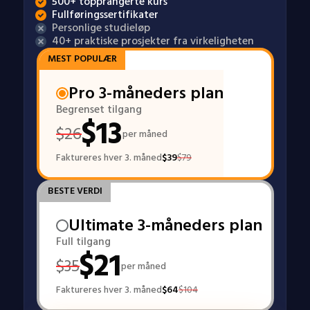
500+ topprangerte kurs
Fullføringssertifikater
Personlige studieløp
40+ praktiske prosjekter fra virkeligheten
MEST POPULÆR
Pro 3-måneders plan
Begrenset tilgang
$
13
$
26
per måned
Faktureres hver 3. måned
$
39
$
79
BESTE VERDI
Ultimate 3-måneders plan
Full tilgang
$
21
$
35
per måned
Faktureres hver 3. måned
$
64
$
104