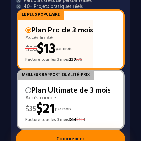
Parcours d'étude personnalisés
40+ Projets pratiques réels
LE PLUS POPULAIRE
Plan Pro de 3 mois
Accès limité
$
13
$
26
par mois
Facturé tous les 3 mois
$
39
$
79
MEILLEUR RAPPORT QUALITÉ-PRIX
Plan Ultimate de 3 mois
Accès complet
$
21
$
35
par mois
Facturé tous les 3 mois
$
64
$
104
Commencer