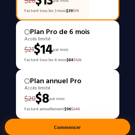
$
13
$
26
par mois
Facturé tous les 3 mois
$
39
$
79
Plan Pro de 6 mois
Accès limité
$
14
$
21
par mois
Facturé tous les 6 mois
$
84
$
126
Plan annuel Pro
Accès limité
$
8
$
20
par mois
Facturé annuellement
$
96
$
240
Commencer