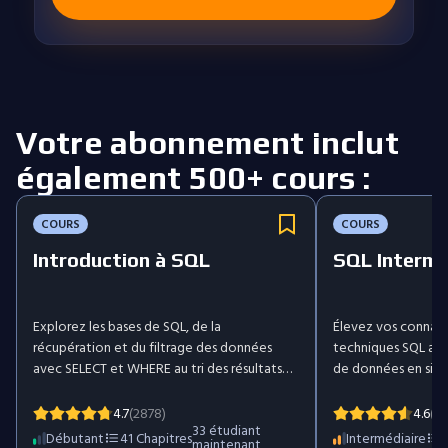
Votre abonnement inclut
également 500+ cours :
COURS
COURS
Introduction à SQL
SQL Intermé
Explorez les bases de SQL, de la
Élevez vos connais
récupération et du filtrage des données
techniques SQL ava
avec SELECT et WHERE au tri des résultats
de données en situ
avec ORDER BY et à leur synthèse à l'aide de
regrouper et filtrer
fonctions d'agrégation telles que COUNT,
GROUP BY et HAVING
4.7
(2878)
4.6
(10
33
étudiant
AVG et SUM. À travers des exercices
requêtes imbriquées
Débutant
41
Chapitres
Intermédiaire
maintenant