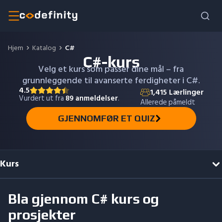
Hjem
Katalog
C#
C#-kurs
Velg et kurs som passer dine mål – fra
grunnleggende til avanserte ferdigheter i C#.
4.5
1,415
Lærlinger
Vurdert ut fra
89
anmeldelser
.
Allerede påmeldt
GJENNOMFØR ET QUIZ
Kurs
Bla gjennom
C#
kurs og
prosjekter