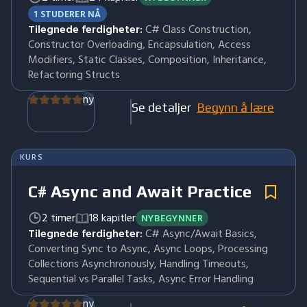
1 STUDERER NÅ
Tilegnede ferdigheter:
C# Class Construction,
Constructor Overloading, Encapsulation, Access
Modifiers, Static Classes, Composition, Inheritance,
Refactoring Structs
ny
Se detaljer
Begynn å lære
KURS
C# Async and Await Practice
2 timer
18 kapitler
NYBEGYNNER
Tilegnede ferdigheter:
C# Async/Await Basics,
Converting Sync to Async, Async Loops, Processing
Collections Asynchronously, Handling Timeouts,
Sequential vs Parallel Tasks, Async Error Handling
ny