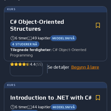
KURS
C# Object-Oriented
Structures
6 timer
49 kapitler
MIDDELSNIVÅ
4 STUDERER NÅ
Tilegnede ferdigheter:
C# Object-Oriented
Programming
4.4
(55)
Se detaljer
Begynn å lære
KURS
Introduction to .NET with C#
6 timer
44 kapitler
MIDDELSNIVÅ