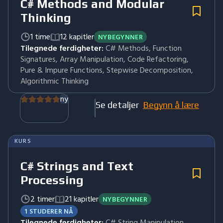
C# Methods and Modular
Thinking
1 time
12 kapitler
NYBEGYNNER
Tilegnede ferdigheter:
C# Methods, Function
Signatures, Array Manipulation, Code Refactoring,
Pure & Impure Functions, Stepwise Decomposition,
Algorithmic Thinking
ny
Se detaljer
Begynn å lære
KURS
C# Strings and Text
Processing
2 timer
21 kapitler
NYBEGYNNER
1 STUDERER NÅ
Tilegnede ferdigheter:
C# String Manipulation,