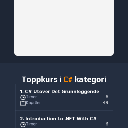
Toppkurs i
C#
kategori
1
.
C# Utover Det Grunnleggende
Timer
6
Kapitler
49
2
.
Introduction to .NET With C#
Timer
6