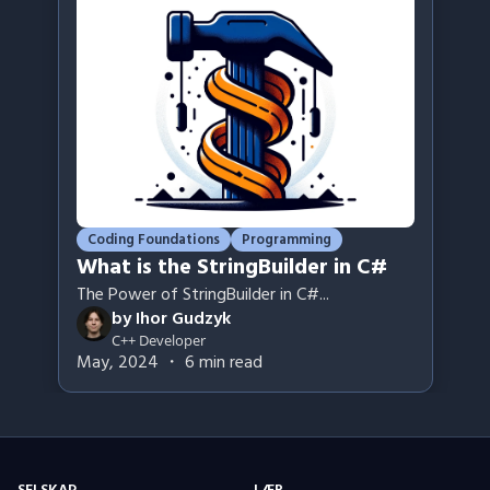
Coding Foundations
Programming
What is the StringBuilder in C#
The Power of StringBuilder in C#
...
by
Ihor Gudzyk
C++ Developer
May, 2024
・
6
min read
SELSKAP
LÆR