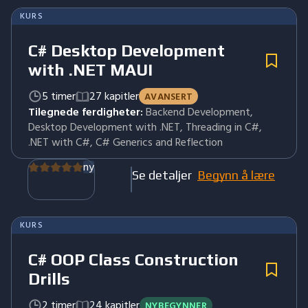
KURS
C# Desktop Development
with .NET MAUI
5 timer
27 kapitler
AVANSERT
Tilegnede ferdigheter:
Backend Development,
Desktop Development with .NET, Threading in C#,
.NET with C#, C# Generics and Reflection
ny
Se detaljer
Begynn å lære
KURS
C# OOP Class Construction
Drills
2 timer
24 kapitler
NYBEGYNNER