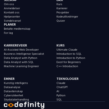
Om oss
Kurs
Anmeldelser
Karrierer
Kontakt oss
Prosjekter
Hjelpesenter
Kodeutfordringer
Svindelvarsel
Quizer
PLANER
Betalte medlemskap
For lag
KARRIEREVEIER
KURS
AI-Assisted Web Developer
Ultimate Claude
Business Intelligence Specialist
Introduction to SQL
Data Analyst with Python
Introduction to Python
Data Analyst with SQL
Excel for Beginners
Machine Learning Engineer
C++ Introduction
EMNER
TEKNOLOGIER
Kunstig intelligens
Claude
Dataanalyse
ChatGPT
Datavitenskap
AI
Cybersikkerhet
Python
Skydatabehandling
SQL