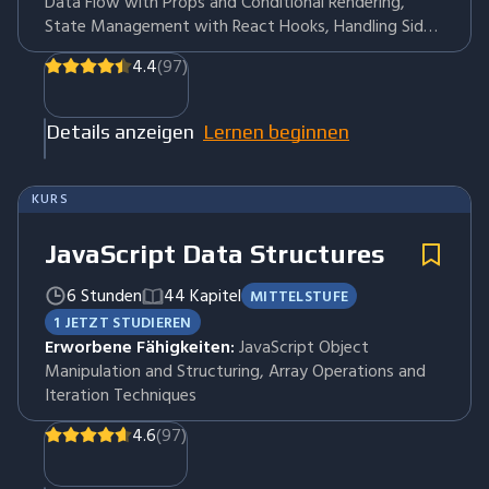
Data Flow with Props and Conditional Rendering,
State Management with React Hooks, Handling Side
Effects and Data Fetching, Styling React Applications
4.4
(97)
with CSS, Structuring and Running React Project
Details anzeigen
Lernen beginnen
KURS
JavaScript Data Structures
6 Stunden
44 Kapitel
MITTELSTUFE
1 JETZT STUDIEREN
Erworbene Fähigkeiten:
JavaScript Object
Manipulation and Structuring, Array Operations and
Iteration Techniques
4.6
(97)