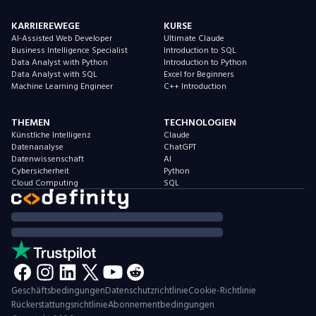
KARRIEREWEGE
KURSE
AI-Assisted Web Developer
Ultimate Claude
Business Intelligence Specialist
Introduction to SQL
Data Analyst with Python
Introduction to Python
Data Analyst with SQL
Excel for Beginners
Machine Learning Engineer
C++ Introduction
THEMEN
TECHNOLOGIEN
Künstliche Intelligenz
Claude
Datenanalyse
ChatGPT
Datenwissenschaft
AI
Cybersicherheit
Python
Cloud Computing
SQL
Geschäftsbedingungen
Datenschutzrichtlinie
Cookie-Richtlinie
Rückerstattungsrichtlinie
Abonnementbedingungen