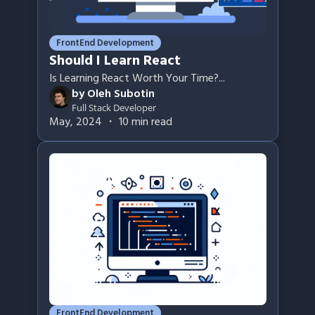
FrontEnd Development
Should I Learn React
Is Learning React Worth Your Time?
...
by
Oleh Subotin
Full Stack Developer
May, 2024
・
10
min read
FrontEnd Development