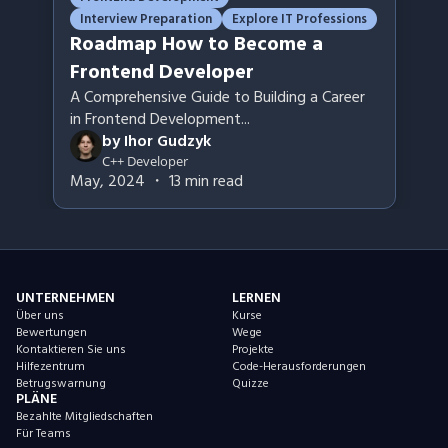
Interview Preparation
Explore IT Professions
Roadmap How to Become a
Frontend Developer
A Comprehensive Guide to Building a Career
in Frontend Development
...
by
Ihor Gudzyk
C++ Developer
May, 2024
・
13
min read
UNTERNEHMEN
LERNEN
Über uns
Kurse
Bewertungen
Wege
Kontaktieren Sie uns
Projekte
Hilfezentrum
Code-Herausforderungen
Betrugswarnung
Quizze
PLÄNE
Bezahlte Mitgliedschaften
Für Teams