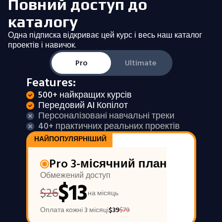
Повний доступ до
каталогу
Одна підписка відкриває цей курс і весь наш каталог
проектів і навичок.
Pro
Ultimate
Features:
500+ найкращих курсів
Передовий AI Копілот
Персоналізовані навчальні треки
40+ практичних реальних проектів
НАЙПОПУЛЯРНІШИЙ
Pro 3-місячний план
Обмежений доступ
$
13
$
26
на місяць
Оплата кожні 3 місяці
$
39
$
79