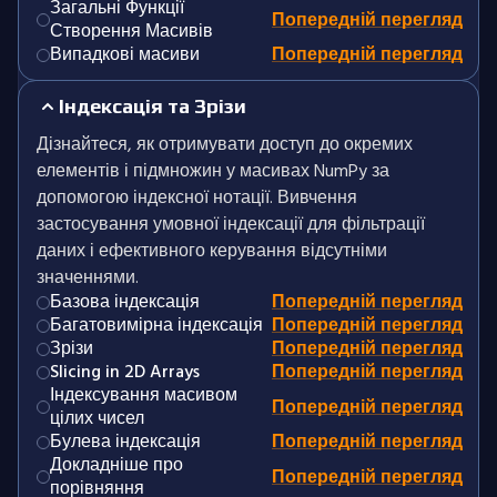
Загальні Функції
Попередній перегляд
Створення Масивів
Випадкові масиви
Попередній перегляд
Індексація та Зрізи
Дізнайтеся, як отримувати доступ до окремих
елементів і підмножин у масивах NumPy за
допомогою індексної нотації. Вивчення
застосування умовної індексації для фільтрації
даних і ефективного керування відсутніми
значеннями.
Базова індексація
Попередній перегляд
Багатовимірна індексація
Попередній перегляд
Зрізи
Попередній перегляд
Slicing in 2D Arrays
Попередній перегляд
Індексування масивом
Попередній перегляд
цілих чисел
Булева індексація
Попередній перегляд
Докладніше про
Попередній перегляд
порівняння