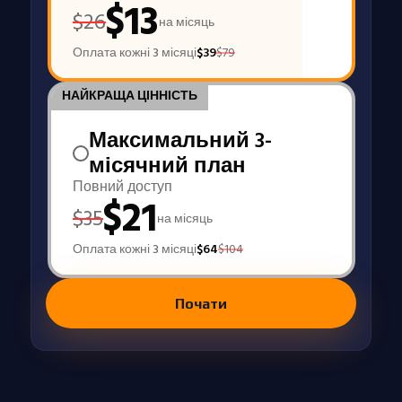
$
13
$
26
на місяць
Оплата кожні 3 місяці
$
39
$
79
НАЙКРАЩА ЦІННІСТЬ
Максимальний 3-
місячний план
Повний доступ
$
21
$
35
на місяць
Оплата кожні 3 місяці
$
64
$
104
Почати