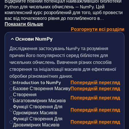
Відкрийте повний потенціал найважливішої бібліотеки
Python для чисельних обчислень — NumPy. Цей
комплексний курс розроблений для того, щоб провести
вас від початкового рівня до поглибленого в…
Показати більше
Розгорнути всі розділи
Основи NumPy
Дослідження застосувань NumPy та розуміння
причин його популярності серед бібліотек для
чисельних обчислень. Вивчення різних способів
створення та ініціалізації масивів для ефективної
обробки різноманітних даних.
Introduction to NumPy
Попередній перегляд
Базове Створення Масиву
Попередній перегляд
Створення
Попередній перегляд
Багатовимірних Масивів
Функції Створення Для
Попередній перегляд
Одномірних Масивів
Функції Створення Для
Попередній перегляд
Двовимірних Масивів