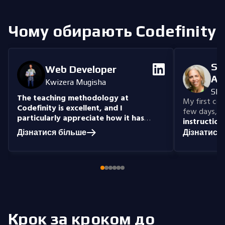
програми.
Чому обирають Codefinity
Se
Web Developer
An
Kwizera Mugisha
She
The teaching methodology at
My first cour
Codefinity is excellent, and I
few days, "n
particularly appreciate how it has
instruction
prepared me to handle real-world
understand
Дізнатися більше
Дізнатися
coding problems.
Currently, I am delving
you get the 
into Node.js and eagerly anticipate building
style that i
full-stack projects that integrate all the
knowledge I have gained.
Крок за кроком до