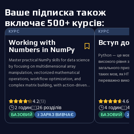
Ваше підписка також
включає 500+ курсів:
КУРС
КУРС
Working with
Вступ до 
Numbers in NumPy
Python — це мова
Master practical NumPy skills for data science
високого рівня з 
by focusing on multidimensional array
загального призна
manipulation, vectorized mathematical
таких мов, як HTML, 
operations, workflow optimization, and
переважно викори
complex matrix building, with action-driven
веброзробці, Pyth
chapters and hands-on challenges.
універсальністю т
багатьох сферах, 
4.2
(13)
4.6
(1
програмного забез
2 годин
26 розділів
4 годин
46 
дані та бекенд-роз
БАЗОВИЙ
3 ЗАРАЗ ВИВЧАЄ
БАЗОВИЙ
25
ознайомить вас з
Python і надасть 
власних функцій 