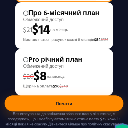
Про 6-місячний план
Обмежений доступ
$
14
$
21
на місяць
Виставляється рахунок кожні 6 місяців
$
84
$
126
Pro річний план
Обмежений доступ
$
8
$
20
на місяць
Щорічна оплата
$
96
$
240
Почати
Без скасування, до закінчення обраного плану зі знижкою, я
погоджуюсь, що Codefinity автоматично стягне плату
$
79
кожні 3
місяці
поки я не скасую. Дізнайтеся більше про політику скасування