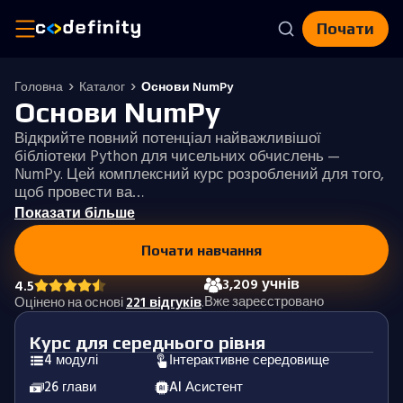
Почати
Головна
Каталог
Основи NumPy
Основи NumPy
Відкрийте повний потенціал найважливішої
бібліотеки Python для чисельних обчислень —
NumPy. Цей комплексний курс розроблений для того,
щоб провести ва…
Показати більше
Почати навчання
3,209 учнів
4.5
Вже зареєстровано
Оцінено на основі
221 відгуків
.
Курс для середнього рівня
4 модулі
Інтерактивне середовище
26 глави
AI Асистент