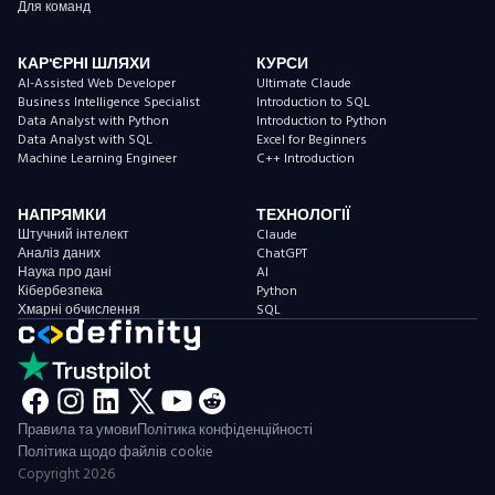
Для команд
КАР'ЄРНІ ШЛЯХИ
КУРСИ
AI-Assisted Web Developer
Ultimate Claude
Business Intelligence Specialist
Introduction to SQL
Data Analyst with Python
Introduction to Python
Data Analyst with SQL
Excel for Beginners
Machine Learning Engineer
C++ Introduction
НАПРЯМКИ
ТЕХНОЛОГІЇ
Штучний інтелект
Claude
Аналіз даних
ChatGPT
Наука про дані
AI
Кібербезпека
Python
Хмарні обчислення
SQL
Правила та умови
Політика конфіденційності
Політика щодо файлів cookie
Copyright
2026