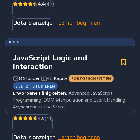
4.4
(47)
Details anzeigen
Lernen beginnen
KURS
JavaScript Logic and
Interaction
8 Stunden
45 Kapitel
FORTGESCHRITTEN
2 JETZT STUDIEREN
Erworbene Fähigkeiten:
Advanced JavaScript
Programming, DOM Manipulation and Event Handling,
Asynchronous JavaScript
4.5
(41)
Details anzeigen
Lernen beginnen