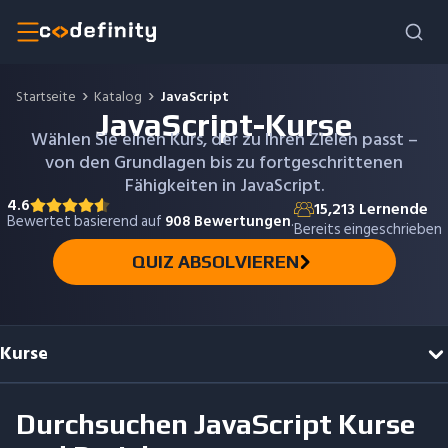
Startseite
Katalog
JavaScript
JavaScript-Kurse
Wählen Sie einen Kurs, der zu Ihren Zielen passt –
von den Grundlagen bis zu fortgeschrittenen
Fähigkeiten in JavaScript.
4.6
15,213
Lernende
Bewertet basierend auf
908
Bewertungen
.
Bereits eingeschrieben
QUIZ ABSOLVIEREN
Kurse
Durchsuchen
JavaScript
Kurse