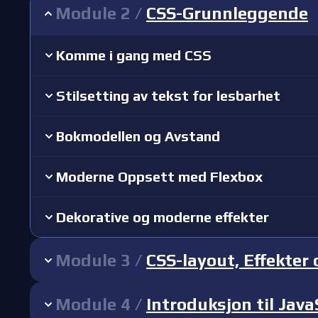
Module
2
/
CSS-Grunnleggende
Komme i gang med CSS
Stilsetting av tekst for lesbarhet
Bokmodellen og Avstand
Moderne Oppsett med Flexbox
Dekorative og moderne effekter
Module
3
/
CSS-layout, Effekter
Module
4
/
Introduksjon til Java