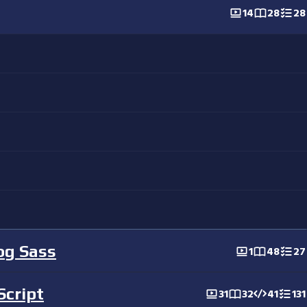
14
28
28
 og Sass
1
48
27
Script
31
32
41
131