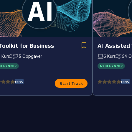
Toolkit for Business
AI-Assisted
4
Kurs
75
Oppgaver
6
Kurs
64
O
BEGYNNER
NYBEGYNNER
new
new
Start Track