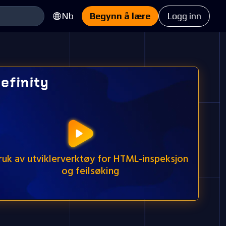
Nb
Begynn å lære
Logg inn
ruk av utviklerverktøy for HTML-inspeksjon
og feilsøking