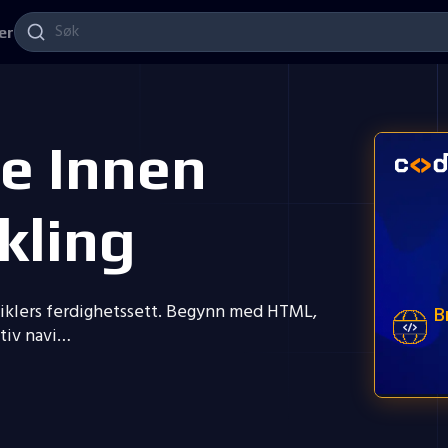
er
e Innen
kling
iklers ferdighetssett. Begynn med HTML,
B
itiv navi…