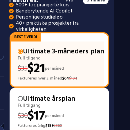
500+ topprangerte kurs
*Tracks not included in Pro plan
Banebrytende AI Copilot
Personlige studieløp
40+ praktiske prosjekter fra 
virkeligheten
BESTE VERDI
Ultimate 3-måneders plan
Full tilgang
$
21
$
35
per måned
Faktureres hver 3. måned
$
64
$
104
Ultimate årsplan
Full tilgang
$
17
$
30
per måned
Faktureres årlig
$
199
$
360