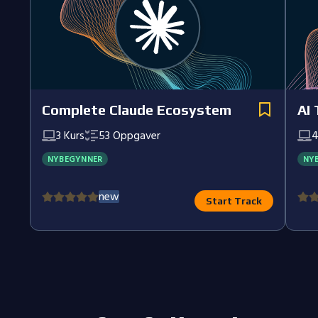
Complete Claude Ecosystem
AI 
3
Kurs
53
Oppgaver
NYBEGYNNER
NY
new
Start Track