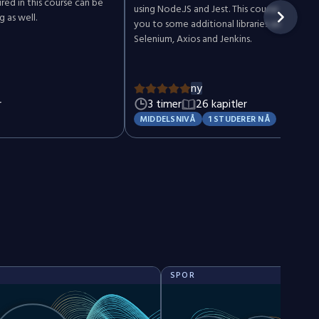
uired in this course can be
using Node.JS and Jest. This course will also
 as well.
you to some additional libraries and tools l
Selenium, Axios and Jenkins.
ny
r
3 timer
26 kapitler
MIDDELSNIVÅ
1 STUDERER NÅ
SPOR