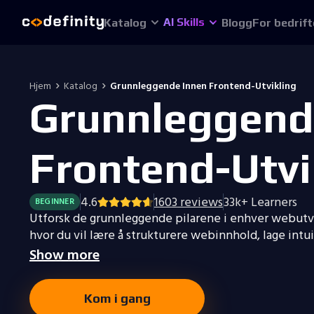
AI Skills
Katalog
Blogg
For bedrift
Hjem
Katalog
Grunnleggende Innen Frontend-Utvikling
Grunnleggend
Frontend-Utvi
4.6
1603
reviews
33k+
Learners
BEGINNER
Utforsk de grunnleggende pilarene i enhver webutv
hvor du vil lære å strukturere webinnhold, lage intu
Show more
Kom i gang