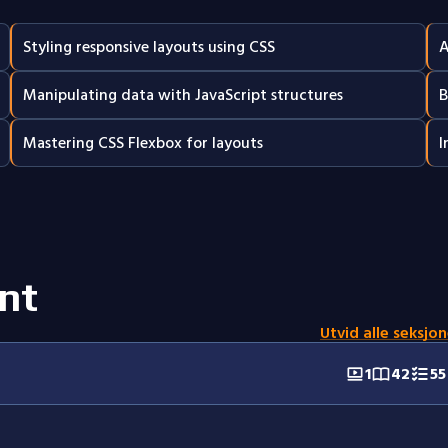
Styling responsive layouts using CSS
A
Manipulating data with JavaScript structures
B
Mastering CSS Flexbox for layouts
I
nt
Utvid alle seksjon
1
42
55