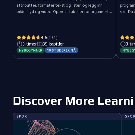
attributter, formater tekst og lister, og legg inn
program
bilder, lyd og video. Opprett tabeller for organisert
spill. Du
data og skjemaer for brukerinput, og bruk semantisk
utfordri
HTML for å bygge et komplett, tilgjengelig nettsted
bevegel
fra bunnen av.
Fra star
hvordan 
4.6
(194)
plasserer
3 timer
35 kapitler
3 ti
komplek
NYBEGYNNER
10 STUDERER NÅ
NYBEG
funksjon
kapittel
din, og 
tester f
eller øn
kurset 
læringso
Discover More Learni
SPOR
SPO