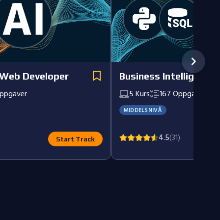
 Web Developer
Business Intelligence 
ppgaver
5
Kurs
167
Oppgaver
MIDDELSNIVÅ
4.5
(31)
Start Track