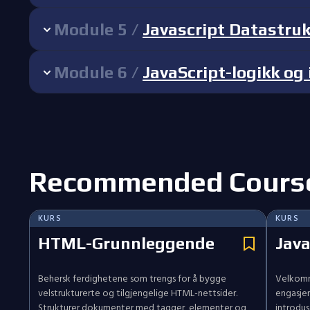
Module
5
/
Javascript Datastruk
Module
6
/
JavaScript-logikk og
Recommended Course
KURS
KURS
HTML-Grunnleggende
Java
Behersk ferdighetene som trengs for å bygge
Velkomme
velstrukturerte og tilgjengelige HTML-nettsider.
engasjer
Strukturer dokumenter med tagger, elementer og
introdus