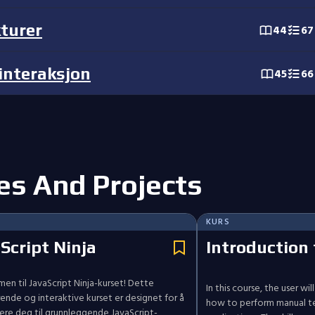
turer
44
67
 interaksjon
45
66
s And Projects
KURS
Script Ninja
Introduction
n til JavaScript Ninja-kurset! Dette
In this course, the user wi
ende og interaktive kurset er designet for å
how to perform manual te
ere deg til grunnleggende JavaScript-