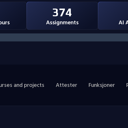
374
ours
Assignments
AI 
urses and projects
Attester
Funksjoner